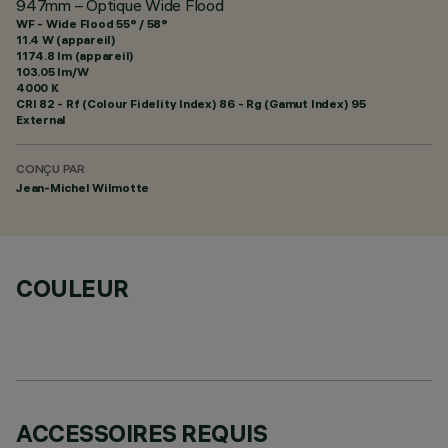
947mm – Optique Wide Flood
WF - Wide Flood 55° / 58°
11.4 W (appareil)
1174.8 lm (appareil)
103.05 lm/W
4000 K
CRI
82
- Rf (Colour Fidelity Index) 86 - Rg (Gamut Index) 95
External
CONÇU PAR
Jean-Michel Wilmotte
COULEUR
ACCESSOIRES REQUIS