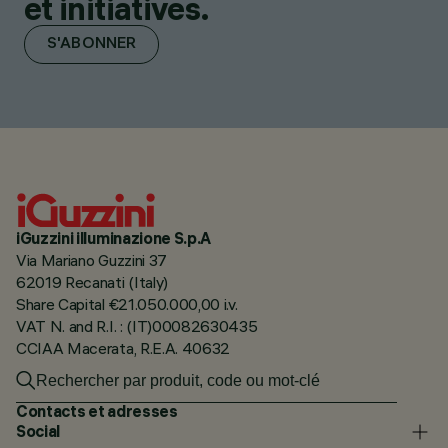
et initiatives.
S'ABONNER
iGuzzini illuminazione S.p.A
Via Mariano Guzzini 37
62019 Recanati (Italy)
Share Capital €21.050.000,00 i.v.
VAT N. and R.I. : (IT)00082630435
CCIAA Macerata, R.E.A. 40632
Contacts et adresses
Social