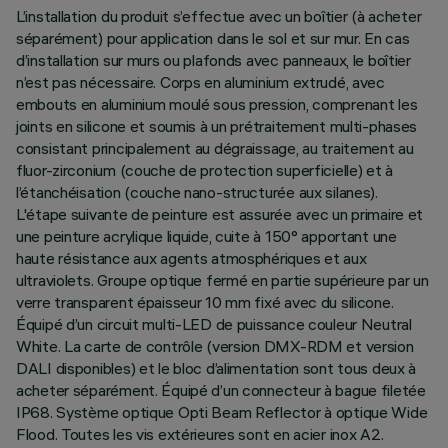
L’installation du produit s’effectue avec un boîtier (à acheter
séparément) pour application dans le sol et sur mur. En cas
d’installation sur murs ou plafonds avec panneaux, le boîtier
n’est pas nécessaire. Corps en aluminium extrudé, avec
embouts en aluminium moulé sous pression, comprenant les
joints en silicone et soumis à un prétraitement multi-phases
consistant principalement au dégraissage, au traitement au
fluor-zirconium (couche de protection superficielle) et à
l’étanchéisation (couche nano-structurée aux silanes).
L'étape suivante de peinture est assurée avec un primaire et
une peinture acrylique liquide, cuite à 150° apportant une
haute résistance aux agents atmosphériques et aux
ultraviolets. Groupe optique fermé en partie supérieure par un
verre transparent épaisseur 10 mm fixé avec du silicone.
Équipé d’un circuit multi-LED de puissance couleur Neutral
White. La carte de contrôle (version DMX-RDM et version
DALI disponibles) et le bloc d’alimentation sont tous deux à
acheter séparément. Équipé d’un connecteur à bague filetée
IP68. Système optique Opti Beam Reflector à optique Wide
Flood. Toutes les vis extérieures sont en acier inox A2.