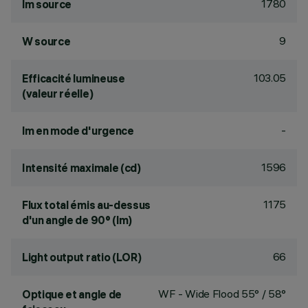
1780
lm source
9
W source
103.05
Efficacité lumineuse
(valeur réelle)
-
lm en mode d'urgence
1596
Intensité maximale (cd)
1175
Flux total émis au-dessus
d'un angle de 90° (lm)
66
Light output ratio (LOR)
WF - Wide Flood 55° / 58°
Optique et angle de