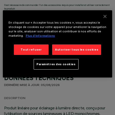
Il est nécessaire de commander l'un des accessoires requis pour installer et utiliser correctement
le produit:
En cliquant sur « Accepter tous les cookies », vous acceptez le
stockage de cookies sur votre appareil pour améliorer la navigation
sur le site, analyser son utilisation et contribuer à nos efforts de
marketing.
Plus d’informations
COMPOSANTS OPTIONNELS
Tout refuser
Autoriser tous les cookies
Paramètres des cookies
DONNÉES TECHNIQUES
DERNIÈRE MISE À JOUR: 05/08/2026
DESCRIPTION
Produit linéaire pour éclairage à lumière directe, conçu pour
l’utilisation de sources lumineuses à LED monochromes.