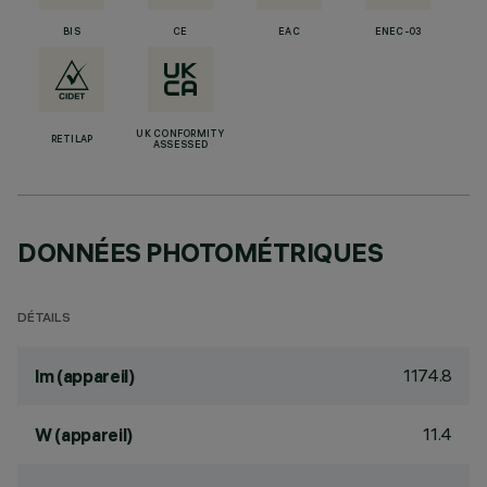
BIS
CE
EAC
ENEC-03
UK CONFORMITY
RETILAP
ASSESSED
DONNÉES PHOTOMÉTRIQUES
DÉTAILS
1174.8
lm (appareil)
11.4
W (appareil)