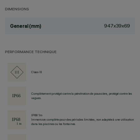
DIMENSIONS
947x39x69
General (mm)
PERFORMANCE TECHNIQUE
Class III
Complètement protégé contre la pénétration de poussière, protégé contre les
vagues.
IP68 1m
Immersion complète pour des périodes limitées, non adaptée à une utilisation
dans les piscines ou les fontaines.