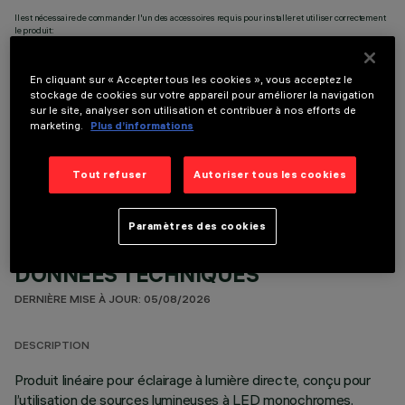
Il est nécessaire de commander l'un des accessoires requis pour installer et utiliser correctement
le produit:
En cliquant sur « Accepter tous les cookies », vous acceptez le
stockage de cookies sur votre appareil pour améliorer la navigation
sur le site, analyser son utilisation et contribuer à nos efforts de
marketing.
Plus d’informations
COMPOSANTS OPTIONNELS
Tout refuser
Autoriser tous les cookies
Paramètres des cookies
DONNÉES TECHNIQUES
DERNIÈRE MISE À JOUR: 05/08/2026
DESCRIPTION
Produit linéaire pour éclairage à lumière directe, conçu pour
l’utilisation de sources lumineuses à LED monochromes.