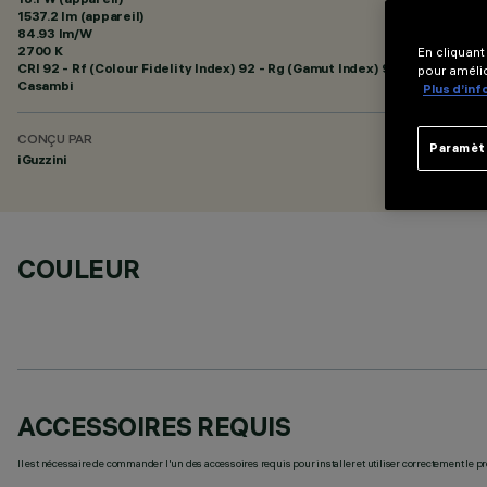
1537.2 lm (appareil)
84.93 lm/W
2700 K
En cliquant
CRI
92
- Rf (Colour Fidelity Index) 92 - Rg (Gamut Index) 99
pour amélio
Casambi
Plus d’in
CONÇU PAR
Paramèt
iGuzzini
COULEUR
ACCESSOIRES REQUIS
Il est nécessaire de commander l'un des accessoires requis pour installer et utiliser correctement le pr