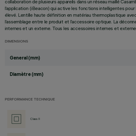
collaboration de plusieurs appareils dans un réseau maillé Casamb
l’application (iBeacon) qui active les fonctions intelligentes pour
élevé. Lentille haute définition en matériau thermoplastique av
l’assemblage entre le produit et l’accessoire optique. La déconn
internes et un externe. Tous les accessoires internes et externes
DIMENSIONS
General (mm)
Diamètre (mm)
PERFORMANCE TECHNIQUE
Class II