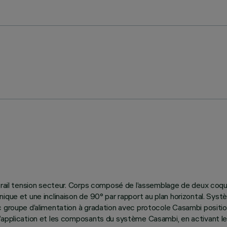
r rail tension secteur. Corps composé de l’assemblage de deux coq
ique et une inclinaison de 90° par rapport au plan horizontal. Syst
groupe d’alimentation à gradation avec protocole Casambi positionné 
’application et les composants du système Casambi, en activant les