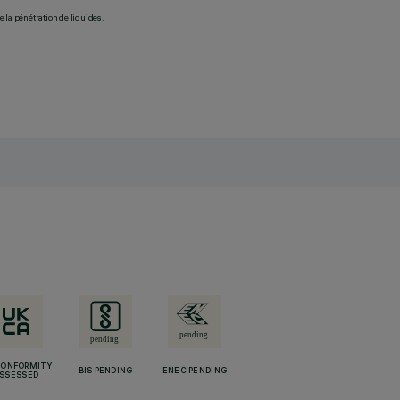
 la pénétration de liquides.
CONFORMITY
BIS PENDING
ENEC PENDING
SSESSED