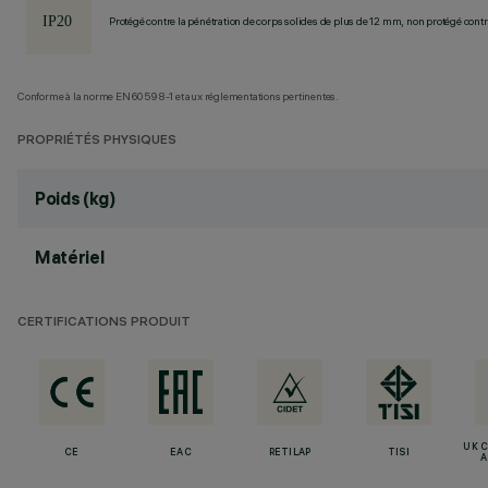
Protégé contre la pénétration de corps solides de plus de 12 mm, non protégé contre
Conforme à la norme EN60598-1 et aux réglementations pertinentes.
PROPRIÉTÉS PHYSIQUES
Poids (kg)
Matériel
CERTIFICATIONS PRODUIT
UK 
CE
EAC
RETILAP
TISI
A