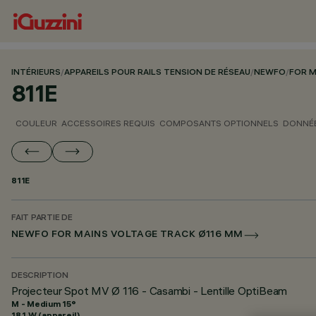
INTÉRIEURS
/
APPAREILS POUR RAILS TENSION DE RÉSEAU
/
NEWFO
/
FOR M
811E
COULEUR
ACCESSOIRES REQUIS
COMPOSANTS OPTIONNELS
DONNÉE
811E
FAIT PARTIE DE
NEWFO FOR MAINS VOLTAGE TRACK Ø116 MM
DESCRIPTION
Projecteur Spot MV Ø 116 - Casambi - Lentille OptiBeam
M - Medium 15°
18.1 W (appareil)