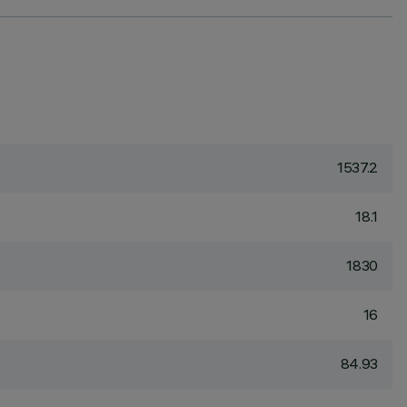
1537.2
18.1
1830
16
84.93