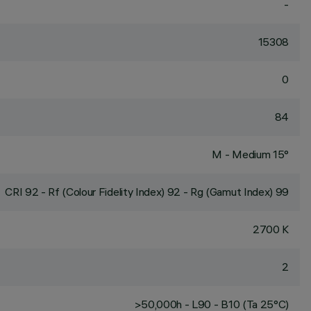
-
15308
0
84
M - Medium 15°
CRI
92
- Rf (Colour Fidelity Index) 92 - Rg (Gamut Index) 99
2700 K
2
>50,000h - L90 - B10 (Ta 25°C)