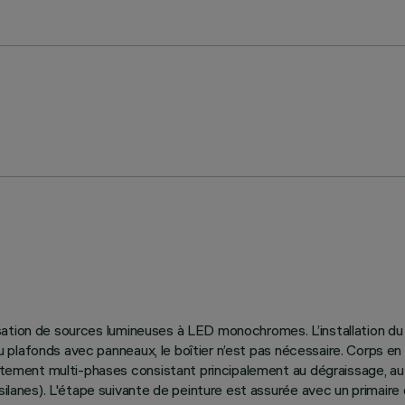
tilisation de sources lumineuses à LED monochromes. L’installation 
rs ou plafonds avec panneaux, le boîtier n’est pas nécessaire. Corp
raitement multi-phases consistant principalement au dégraissage, a
silanes). L'étape suivante de peinture est assurée avec un primaire 