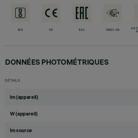
UK 
BIS
CE
EAC
ENEC-03
A
DONNÉES PHOTOMÉTRIQUES
DÉTAILS
lm (appareil)
W (appareil)
lm source