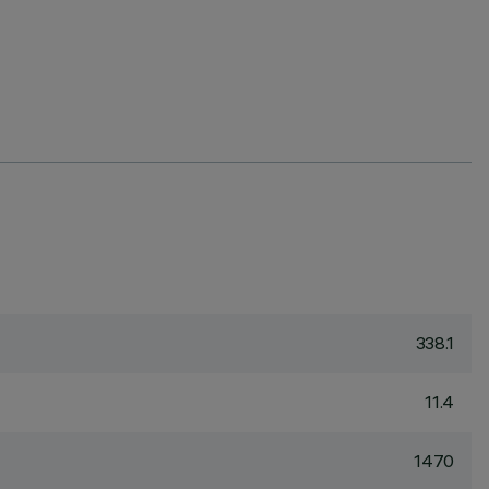
338.1
11.4
1470