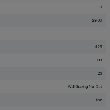
9
29.66
-
425
338
23
Wall Grazing No-Dot
fixe