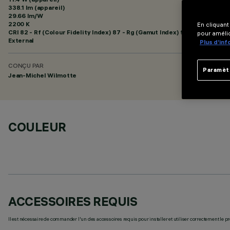
338.1 lm (appareil)
29.66 lm/W
2200 K
En cliquant
CRI
82
- Rf (Colour Fidelity Index) 87 - Rg (Gamut Index) 97
pour amélio
External
Plus d’in
CONÇU PAR
Paramèt
Jean-Michel Wilmotte
COULEUR
ACCESSOIRES REQUIS
Il est nécessaire de commander l'un des accessoires requis pour installer et utiliser correctement le pr