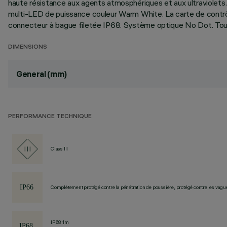
haute résistance aux agents atmosphériques et aux ultraviolets. 
multi-LED de puissance couleur Warm White. La carte de contrô
connecteur à bague filetée IP68. Système optique No Dot. Toute
DIMENSIONS
General (mm)
PERFORMANCE TECHNIQUE
Class III
Complètement protégé contre la pénétration de poussière, protégé contre les vagu
IP68 1m