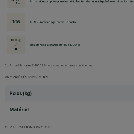
Immersion complète pour des périodes limitées, non adaptée à une utilisation dans 
IK09 - Protected against 10 J shocks
Résistance à la charge statique 1000 kg
Conforme à la norme EN60598-1 et aux réglementations pertinentes.
PROPRIÉTÉS PHYSIQUES
Poids (kg)
Matériel
CERTIFICATIONS PRODUIT