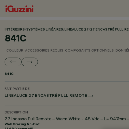
INTÉRIEURS
/
SYSTÈMES LINÉAIRES
/
LINEALUCE 27
/
27 ENCASTRÉ FULL R
841C
COULEUR
ACCESSOIRES REQUIS
COMPOSANTS OPTIONNELS
DONNÉE
841C
FAIT PARTIE DE
LINEALUCE 27 ENCASTRÉ FULL REMOTE
DESCRIPTION
27 Incasso Full Remote – Warm White - 48 Vdc – L= 947mm –
Wall Grazing No-Dot
11.4 W (appareil)