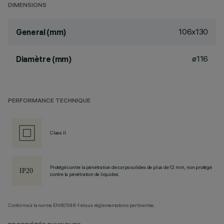
DIMENSIONS
106x130
General (mm)
ø116
Diamètre (mm)
PERFORMANCE TECHNIQUE
Class II
Protégé contre la pénétration de corps solides de plus de 12 mm, non protégé
contre la pénétration de liquides.
Conforme à la norme EN60598-1 et aux réglementations pertinentes.