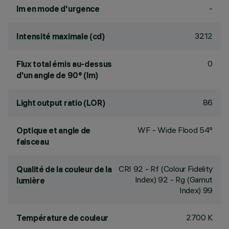
-
lm en mode d'urgence
3212
Intensité maximale (cd)
0
Flux total émis au-dessus
d'un angle de 90° (lm)
86
Light output ratio (LOR)
WF - Wide Flood 54°
Optique et angle de
faisceau
CRI
92
- Rf (Colour Fidelity
Qualité de la couleur de la
Index) 92 - Rg (Gamut
lumière
Index) 99
2700 K
Température de couleur