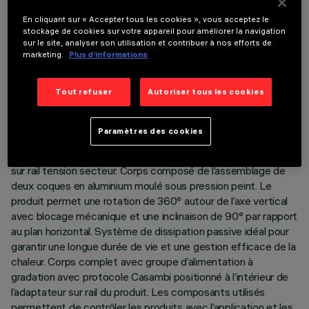
En cliquant sur « Accepter tous les cookies », vous acceptez le
stockage de cookies sur votre appareil pour améliorer la navigation
sur le site, analyser son utilisation et contribuer à nos efforts de
marketing.
Plus d’informations
DONNÉES TECHNIQUES
Tout refuser
Autoriser tous les cookies
DERNIÈRE MISE À JOUR: 06/08/2026
DESCRIPTION
Paramètres des cookies
Projecteur orientable Ø116 avec adaptateur pour installation
sur rail tension secteur. Corps composé de l’assemblage de
deux coques en aluminium moulé sous pression peint. Le
produit permet une rotation de 360° autour de l’axe vertical
avec blocage mécanique et une inclinaison de 90° par rapport
au plan horizontal. Système de dissipation passive idéal pour
garantir une longue durée de vie et une gestion efficace de la
chaleur. Corps complet avec groupe d’alimentation à
gradation avec protocole Casambi positionné à l’intérieur de
l’adaptateur sur rail du produit. Les composants utilisés
permettent de contrôler les produits avec l’application et les