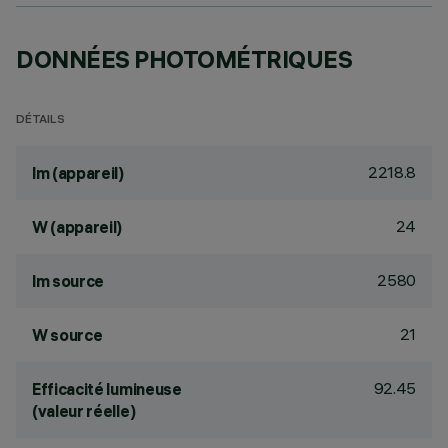
DONNÉES PHOTOMÉTRIQUES
DÉTAILS
2218.8
lm (appareil)
24
W (appareil)
2580
lm source
21
W source
92.45
Efficacité lumineuse
(valeur réelle)