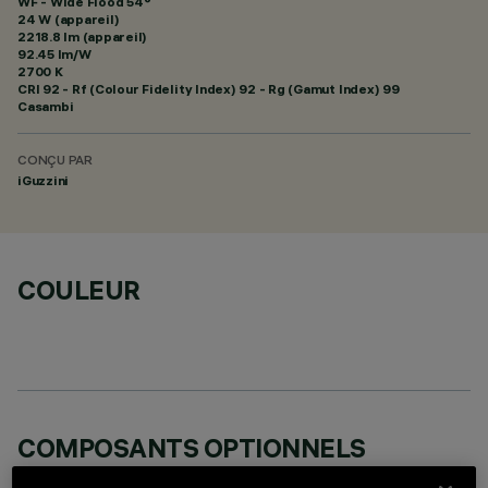
WF - Wide Flood 54°
24 W (appareil)
2218.8 lm (appareil)
92.45 lm/W
2700 K
CRI
92
- Rf (Colour Fidelity Index) 92 - Rg (Gamut Index) 99
Casambi
CONÇU PAR
iGuzzini
COULEUR
COMPOSANTS OPTIONNELS