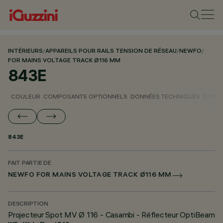
INTÉRIEURS
/
APPAREILS POUR RAILS TENSION DE RÉSEAU
/
NEWFO
/
FOR MAINS VOLTAGE TRACK Ø116 MM
843E
COULEUR
COMPOSANTS OPTIONNELS
DONNÉES TECHNIQUES
DONNÉ
843E
FAIT PARTIE DE
NEWFO FOR MAINS VOLTAGE TRACK Ø116 MM
DESCRIPTION
Projecteur Spot MV Ø 116 - Casambi - Réflecteur OptiBeam