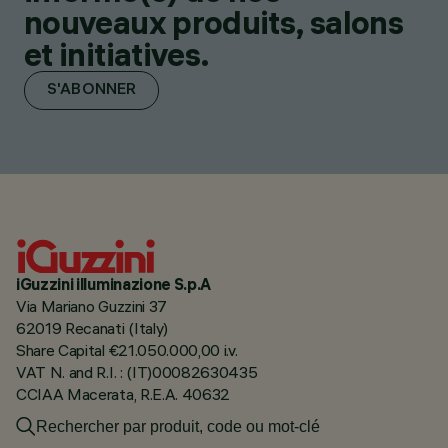
nouveaux produits, salons
et initiatives.
S'ABONNER
iGuzzini illuminazione S.p.A
Via Mariano Guzzini 37
62019 Recanati (Italy)
Share Capital €21.050.000,00 i.v.
VAT N. and R.I. : (IT)00082630435
CCIAA Macerata, R.E.A. 40632