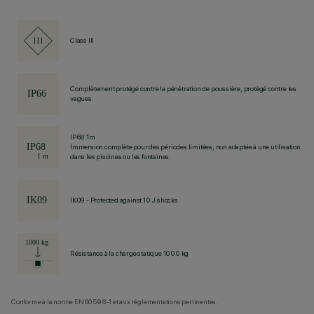
Class III
Complètement protégé contre la pénétration de poussière, protégé contre les
vagues.
IP68 1m
Immersion complète pour des périodes limitées, non adaptée à une utilisation
dans les piscines ou les fontaines.
IK09 - Protected against 10 J shocks
Résistance à la charge statique 1000 kg
Conforme à la norme EN60598-1 et aux réglementations pertinentes.