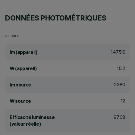
DONNÉES PHOTOMÉTRIQUES
DÉTAILS
1475.6
lm (appareil)
15.2
W (appareil)
2380
lm source
12
W source
97.08
Efficacité lumineuse
(valeur réelle)