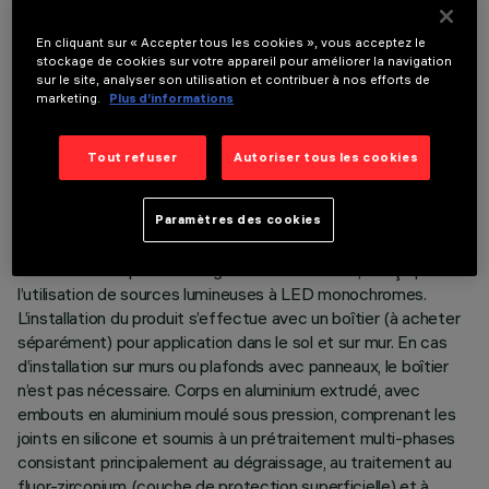
En cliquant sur « Accepter tous les cookies », vous acceptez le
stockage de cookies sur votre appareil pour améliorer la navigation
sur le site, analyser son utilisation et contribuer à nos efforts de
marketing.
Plus d’informations
DONNÉES TECHNIQUES
Tout refuser
Autoriser tous les cookies
DERNIÈRE MISE À JOUR: 05/08/2026
Paramètres des cookies
DESCRIPTION
Produit linéaire pour éclairage à lumière directe, conçu pour
l’utilisation de sources lumineuses à LED monochromes.
L’installation du produit s’effectue avec un boîtier (à acheter
séparément) pour application dans le sol et sur mur. En cas
d’installation sur murs ou plafonds avec panneaux, le boîtier
n’est pas nécessaire. Corps en aluminium extrudé, avec
embouts en aluminium moulé sous pression, comprenant les
joints en silicone et soumis à un prétraitement multi-phases
consistant principalement au dégraissage, au traitement au
fluor-zirconium (couche de protection superficielle) et à