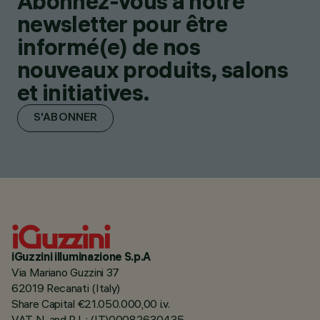
Abonnez-vous à notre
newsletter pour être
informé(e) de nos
nouveaux produits, salons
et initiatives.
S'ABONNER
iGuzzini illuminazione S.p.A
Via Mariano Guzzini 37
62019 Recanati (Italy)
Share Capital €21.050.000,00 i.v.
VAT N. and R.I. : (IT)00082630435