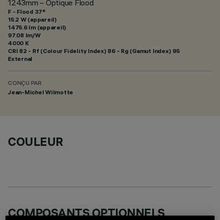
1243mm – Optique Flood
F - Flood 37°
15.2 W (appareil)
1475.6 lm (appareil)
97.08 lm/W
4000 K
CRI
82
- Rf (Colour Fidelity Index) 86 - Rg (Gamut Index) 95
External
CONÇU PAR
Jean-Michel Wilmotte
COULEUR
COMPOSANTS OPTIONNELS