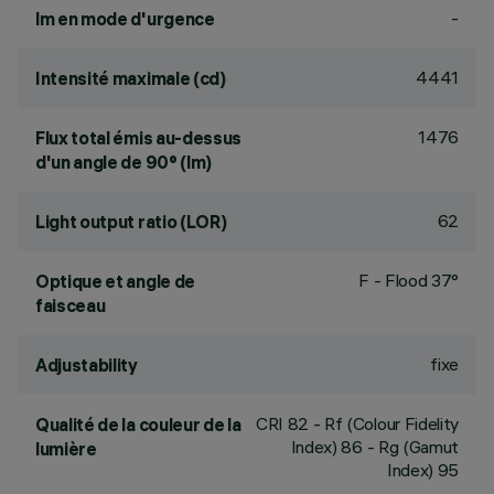
-
lm en mode d'urgence
4441
Intensité maximale (cd)
1476
Flux total émis au-dessus
d'un angle de 90° (lm)
62
Light output ratio (LOR)
F - Flood 37°
Optique et angle de
faisceau
fixe
Adjustability
CRI
82
- Rf (Colour Fidelity
Qualité de la couleur de la
Index) 86 - Rg (Gamut
lumière
Index) 95