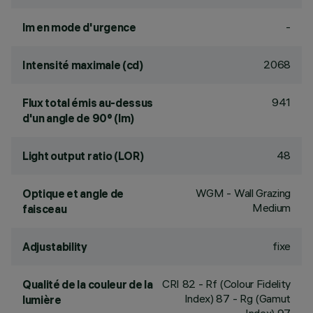
-
lm en mode d'urgence
2068
Intensité maximale (cd)
941
Flux total émis au-dessus
d'un angle de 90° (lm)
48
Light output ratio (LOR)
WGM - Wall Grazing
Optique et angle de
Medium
faisceau
fixe
Adjustability
CRI
82
- Rf (Colour Fidelity
Qualité de la couleur de la
Index) 87 - Rg (Gamut
lumière