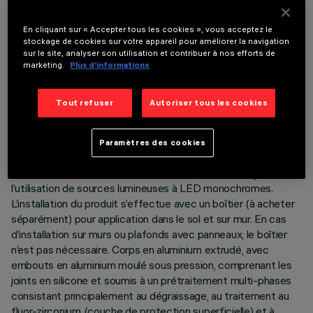
En cliquant sur « Accepter tous les cookies », vous acceptez le
stockage de cookies sur votre appareil pour améliorer la navigation
sur le site, analyser son utilisation et contribuer à nos efforts de
marketing.
Plus d’informations
DONNÉES TECHNIQUES
Tout refuser
Autoriser tous les cookies
DERNIÈRE MISE À JOUR: 05/08/2026
Paramètres des cookies
DESCRIPTION
Produit linéaire pour éclairage à lumière directe, conçu pour
l’utilisation de sources lumineuses à LED monochromes.
L’installation du produit s’effectue avec un boîtier (à acheter
séparément) pour application dans le sol et sur mur. En cas
d’installation sur murs ou plafonds avec panneaux, le boîtier
n’est pas nécessaire. Corps en aluminium extrudé, avec
embouts en aluminium moulé sous pression, comprenant les
joints en silicone et soumis à un prétraitement multi-phases
consistant principalement au dégraissage, au traitement au
fluor-zirconium (couche de protection superficielle) et à