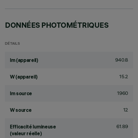
DONNÉES PHOTOMÉTRIQUES
DÉTAILS
940.8
lm (appareil)
15.2
W (appareil)
1960
lm source
12
W source
61.89
Efficacité lumineuse
(valeur réelle)