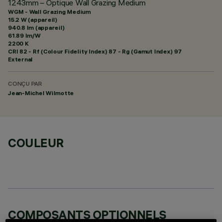
1243mm – Optique Wall Grazing Medium
WGM - Wall Grazing Medium
15.2 W (appareil)
940.8 lm (appareil)
61.89 lm/W
2200 K
CRI
82
- Rf (Colour Fidelity Index) 87 - Rg (Gamut Index) 97
External
CONÇU PAR
Jean-Michel Wilmotte
COULEUR
COMPOSANTS OPTIONNELS