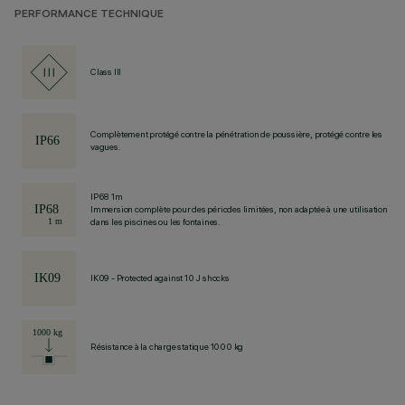
PERFORMANCE TECHNIQUE
Class III
Complètement protégé contre la pénétration de poussière, protégé contre les
vagues.
IP68 1m
Immersion complète pour des périodes limitées, non adaptée à une utilisation
dans les piscines ou les fontaines.
IK09 - Protected against 10 J shocks
Résistance à la charge statique 1000 kg