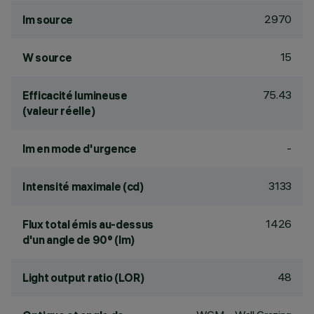
2970
lm source
15
W source
75.43
Efficacité lumineuse
(valeur réelle)
-
lm en mode d'urgence
3133
Intensité maximale (cd)
1426
Flux total émis au-dessus
d'un angle de 90° (lm)
48
Light output ratio (LOR)