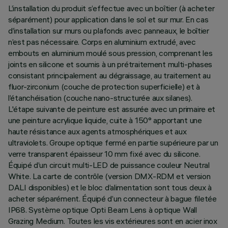
L’installation du produit s’effectue avec un boîtier (à acheter
séparément) pour application dans le sol et sur mur. En cas
d’installation sur murs ou plafonds avec panneaux, le boîtier
n’est pas nécessaire. Corps en aluminium extrudé, avec
embouts en aluminium moulé sous pression, comprenant les
joints en silicone et soumis à un prétraitement multi-phases
consistant principalement au dégraissage, au traitement au
fluor-zirconium (couche de protection superficielle) et à
l’étanchéisation (couche nano-structurée aux silanes).
L'étape suivante de peinture est assurée avec un primaire et
une peinture acrylique liquide, cuite à 150° apportant une
haute résistance aux agents atmosphériques et aux
ultraviolets. Groupe optique fermé en partie supérieure par un
verre transparent épaisseur 10 mm fixé avec du silicone.
Équipé d’un circuit multi-LED de puissance couleur Neutral
White. La carte de contrôle (version DMX-RDM et version
DALI disponibles) et le bloc d’alimentation sont tous deux à
acheter séparément. Équipé d’un connecteur à bague filetée
IP68. Système optique Opti Beam Lens à optique Wall
Grazing Medium. Toutes les vis extérieures sont en acier inox