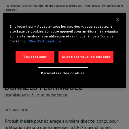
Il est nécessaire de commander l'un des accessoires requis pour installer et utiliser correctement
le produit:
En cliquant sur « Accepter tous les cookies », vous acceptez le
stockage de cookies sur votre appareil pour améliorer la navigation
sur le site, analyser son utilisation et contribuer à nos efforts de
marketing.
Plus d’informations
COMPOSANTS OPTIONNELS
Tout refuser
Autoriser tous les cookies
Paramètres des cookies
DONNÉES TECHNIQUES
DERNIÈRE MISE À JOUR: 05/08/2026
DESCRIPTION
Produit linéaire pour éclairage à lumière directe, conçu pour
l’utilisation de sources lumineuses à LED monochromes.