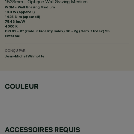
1538mm – Optique Wall Grazing Medium
WGM - Wall Grazing Medium
18.9 W (appareil)
1425.6 lm (appareil)
75.43 lm/W
4000 K
CRI
82
- Rf (Colour Fidelity Index) 86 - Rg (Gamut Index) 95
External
CONÇU PAR
Jean-Michel Wilmotte
COULEUR
ACCESSOIRES REQUIS