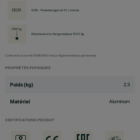
IK09 - Protected against 10 J shocks
Résistance à la charge statique 1000 kg
Conforme à la norme EN60598-1 et aux réglementations pertinentes.
PROPRIÉTÉS PHYSIQUES
2.3
Poids (kg)
Aluminium
Matériel
CERTIFICATIONS PRODUIT