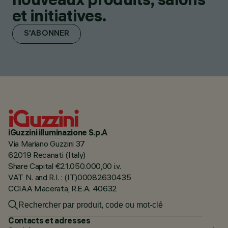
et initiatives.
S'ABONNER
iGuzzini illuminazione S.p.A
Via Mariano Guzzini 37
62019 Recanati (Italy)
Share Capital €21.050.000,00 i.v.
VAT N. and R.I. : (IT)00082630435
CCIAA Macerata, R.E.A. 40632
Contacts et adresses