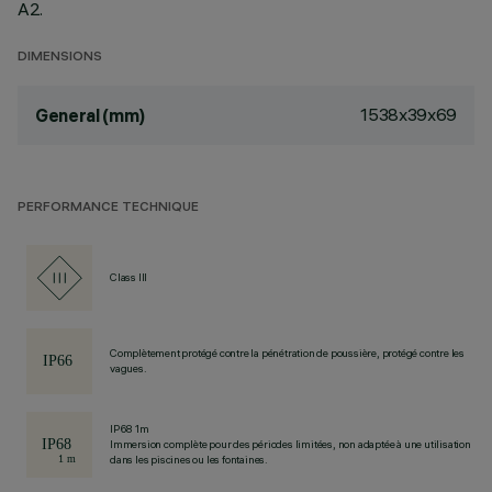
A2.
DIMENSIONS
1538x39x69
General (mm)
PERFORMANCE TECHNIQUE
Class III
Complètement protégé contre la pénétration de poussière, protégé contre les
vagues.
IP68 1m
Immersion complète pour des périodes limitées, non adaptée à une utilisation
dans les piscines ou les fontaines.