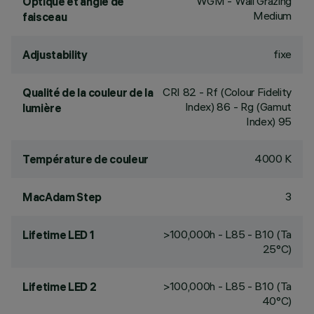
WGM - Wall Grazing
Optique et angle de
Medium
faisceau
fixe
Adjustability
CRI
82
- Rf (Colour Fidelity
Qualité de la couleur de la
Index) 86 - Rg (Gamut
lumière
Index) 95
4000 K
Température de couleur
3
MacAdam Step
>100,000h - L85 - B10 (Ta
Lifetime LED 1
25°C)
>100,000h - L85 - B10 (Ta
Lifetime LED 2
40°C)