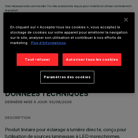
Il est nécessaire de commander l'un des accessoires requis pour installer et utiliser correctement
le produit:
En cliquant sur « Accepter tous les cookies », vous acceptez le
stockage de cookies sur votre appareil pour améliorer la navigation
sur le site, analyser son utilisation et contribuer à nos efforts de
marketing.
Plus d’informations
COMPOSANTS OPTIONNELS
Tout refuser
Autoriser tous les cookies
Paramètres des cookies
DONNÉES TECHNIQUES
DERNIÈRE MISE À JOUR: 05/08/2026
DESCRIPTION
Produit linéaire pour éclairage à lumière directe, conçu pour
l’utilisation de sources lumineuses à LED monochromes.