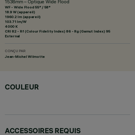
1538mm – Optique Wide Flood
WF - Wide Flood 55° / 58°
18.9 W (appareil)
1960.2 lm (appareil)
103.71 lm/W
4000 K
CRI
82
- Rf (Colour Fidelity Index) 86 - Rg (Gamut Index) 95
External
CONÇU PAR
Jean-Michel Wilmotte
COULEUR
ACCESSOIRES REQUIS