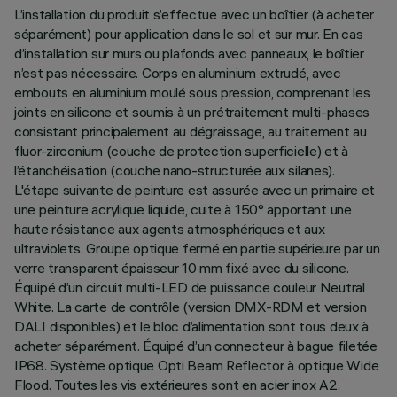
L’installation du produit s’effectue avec un boîtier (à acheter
séparément) pour application dans le sol et sur mur. En cas
d’installation sur murs ou plafonds avec panneaux, le boîtier
n’est pas nécessaire. Corps en aluminium extrudé, avec
embouts en aluminium moulé sous pression, comprenant les
joints en silicone et soumis à un prétraitement multi-phases
consistant principalement au dégraissage, au traitement au
fluor-zirconium (couche de protection superficielle) et à
l’étanchéisation (couche nano-structurée aux silanes).
L'étape suivante de peinture est assurée avec un primaire et
une peinture acrylique liquide, cuite à 150° apportant une
haute résistance aux agents atmosphériques et aux
ultraviolets. Groupe optique fermé en partie supérieure par un
verre transparent épaisseur 10 mm fixé avec du silicone.
Équipé d’un circuit multi-LED de puissance couleur Neutral
White. La carte de contrôle (version DMX-RDM et version
DALI disponibles) et le bloc d’alimentation sont tous deux à
acheter séparément. Équipé d’un connecteur à bague filetée
IP68. Système optique Opti Beam Reflector à optique Wide
Flood. Toutes les vis extérieures sont en acier inox A2.