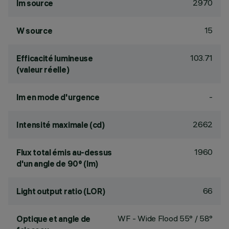
2970
lm source
15
W source
103.71
Efficacité lumineuse
(valeur réelle)
-
lm en mode d'urgence
2662
Intensité maximale (cd)
1960
Flux total émis au-dessus
d'un angle de 90° (lm)
66
Light output ratio (LOR)
WF - Wide Flood 55° / 58°
Optique et angle de