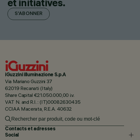
et initiatives.
S'ABONNER
iGuzzini illuminazione S.p.A
Via Mariano Guzzini 37
62019 Recanati (Italy)
Share Capital €21.050.000,00 i.v.
VAT N. and R.I. : (IT)00082630435
CCIAA Macerata, R.E.A. 40632
Contacts et adresses
Social