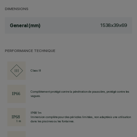
DIMENSIONS
1538x39x69
General (mm)
PERFORMANCE TECHNIQUE
Class III
Complètement protégé contre la pénétration de poussière, protégé contre les
vagues.
IP68 1m
Immersion complète pour des périodes limitées, non adaptée à une utilisation
dans les piscines ou les fontaines.