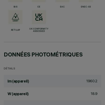
BIS
CE
EAC
ENEC-03
UK CONFORMITY
RETILAP
ASSESSED
DONNÉES PHOTOMÉTRIQUES
DÉTAILS
1960.2
lm (appareil)
18.9
W (appareil)