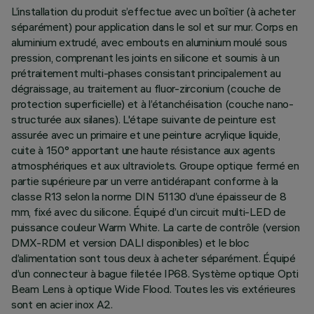
L’installation du produit s’effectue avec un boîtier (à acheter
séparément) pour application dans le sol et sur mur. Corps en
aluminium extrudé, avec embouts en aluminium moulé sous
pression, comprenant les joints en silicone et soumis à un
prétraitement multi-phases consistant principalement au
dégraissage, au traitement au fluor-zirconium (couche de
protection superficielle) et à l’étanchéisation (couche nano-
structurée aux silanes). L'étape suivante de peinture est
assurée avec un primaire et une peinture acrylique liquide,
cuite à 150° apportant une haute résistance aux agents
atmosphériques et aux ultraviolets. Groupe optique fermé en
partie supérieure par un verre antidérapant conforme à la
classe R13 selon la norme DIN 51130 d’une épaisseur de 8
mm, fixé avec du silicone. Équipé d’un circuit multi-LED de
puissance couleur Warm White. La carte de contrôle (version
DMX-RDM et version DALI disponibles) et le bloc
d’alimentation sont tous deux à acheter séparément. Équipé
d’un connecteur à bague filetée IP68. Système optique Opti
Beam Lens à optique Wide Flood. Toutes les vis extérieures
sont en acier inox A2.