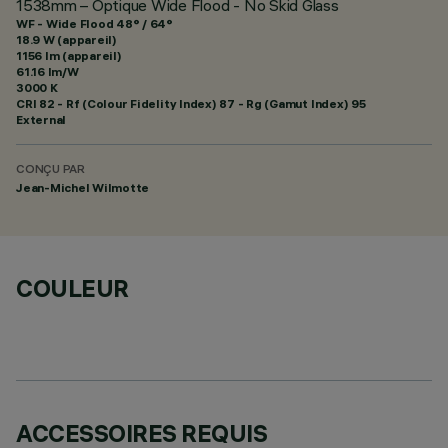
1538mm – Optique Wide Flood - No Skid Glass
WF - Wide Flood 48° / 64°
18.9 W (appareil)
1156 lm (appareil)
61.16 lm/W
3000 K
CRI
82
- Rf (Colour Fidelity Index) 87 - Rg (Gamut Index) 95
External
CONÇU PAR
Jean-Michel Wilmotte
COULEUR
ACCESSOIRES REQUIS