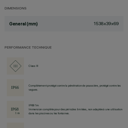
DIMENSIONS
1538x39x69
General (mm)
PERFORMANCE TECHNIQUE
Class III
Complètement protégé contre la pénétration de poussière, protégé contre les
vagues.
IP68 1m
Immersion complète pour des périodes limitées, non adaptée à une utilisation
dans les piscines ou les fontaines.