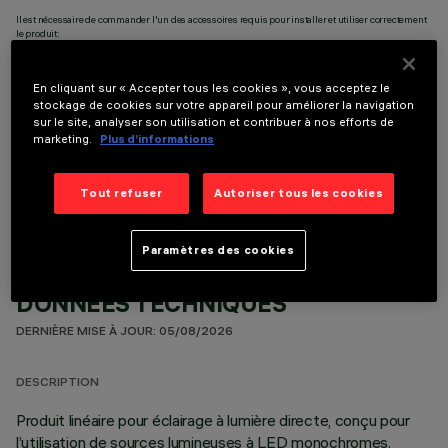
Il est nécessaire de commander l'un des accessoires requis pour installer et utiliser correctement
le produit:
En cliquant sur « Accepter tous les cookies », vous acceptez le
stockage de cookies sur votre appareil pour améliorer la navigation
sur le site, analyser son utilisation et contribuer à nos efforts de
marketing.
Plus d’informations
COMPOSANTS OPTIONNELS
Tout refuser
Autoriser tous les cookies
Paramètres des cookies
DONNÉES TECHNIQUES
DERNIÈRE MISE À JOUR: 05/08/2026
DESCRIPTION
Produit linéaire pour éclairage à lumière directe, conçu pour
l’utilisation de sources lumineuses à LED monochromes.