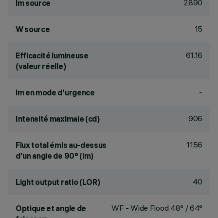
2890
lm source
15
W source
61.16
Efficacité lumineuse
(valeur réelle)
-
lm en mode d'urgence
906
Intensité maximale (cd)
1156
Flux total émis au-dessus
d'un angle de 90° (lm)
40
Light output ratio (LOR)
WF - Wide Flood 48° / 64°
Optique et angle de