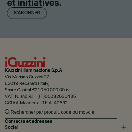
et initiatives.
S'ABONNER
iGuzzini illuminazione S.p.A
Via Mariano Guzzini 37
62019 Recanati (Italy)
Share Capital €21.050.000,00 i.v.
VAT N. and R.I. : (IT)00082630435
CCIAA Macerata, R.E.A. 40632
Contacts et adresses
Social