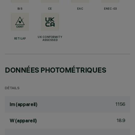
BIS
CE
EAC
ENEC-03
UK CONFORMITY
RETILAP
ASSESSED
DONNÉES PHOTOMÉTRIQUES
DÉTAILS
1156
lm (appareil)
18.9
W (appareil)