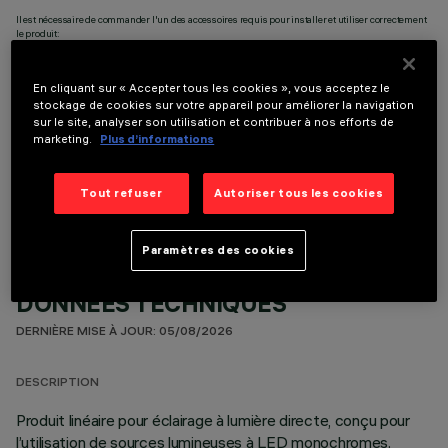
Il est nécessaire de commander l'un des accessoires requis pour installer et utiliser correctement
le produit:
En cliquant sur « Accepter tous les cookies », vous acceptez le
stockage de cookies sur votre appareil pour améliorer la navigation
sur le site, analyser son utilisation et contribuer à nos efforts de
marketing.
Plus d’informations
COMPOSANTS OPTIONNELS
Tout refuser
Autoriser tous les cookies
Paramètres des cookies
DONNÉES TECHNIQUES
DERNIÈRE MISE À JOUR: 05/08/2026
DESCRIPTION
Produit linéaire pour éclairage à lumière directe, conçu pour
l’utilisation de sources lumineuses à LED monochromes.