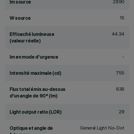
2890
lm source
15
W source
44.34
Efficacité lumineuse
(valeur réelle)
-
lm en mode d'urgence
755
Intensité maximale (cd)
838
Flux total émis au-dessus
d'un angle de 90° (lm)
29
Light output ratio (LOR)
General Light No-Dot
Optique et angle de