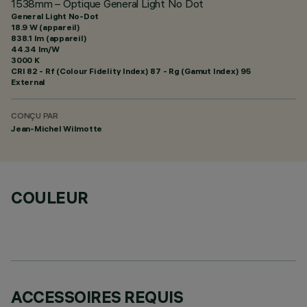
1538mm – Optique General Light No Dot
General Light No-Dot
18.9 W (appareil)
838.1 lm (appareil)
44.34 lm/W
3000 K
CRI
82
- Rf (Colour Fidelity Index) 87 - Rg (Gamut Index) 95
External
CONÇU PAR
Jean-Michel Wilmotte
COULEUR
ACCESSOIRES REQUIS