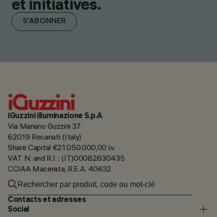
et initiatives.
S'ABONNER
iGuzzini illuminazione S.p.A
Via Mariano Guzzini 37
62019 Recanati (Italy)
Share Capital €21.050.000,00 i.v.
VAT N. and R.I. : (IT)00082630435
CCIAA Macerata, R.E.A. 40632
Contacts et adresses
Social