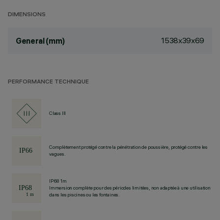
DIMENSIONS
1538x39x69
General (mm)
PERFORMANCE TECHNIQUE
Class III
Complètement protégé contre la pénétration de poussière, protégé contre les
vagues.
IP68 1m
Immersion complète pour des périodes limitées, non adaptée à une utilisation
dans les piscines ou les fontaines.