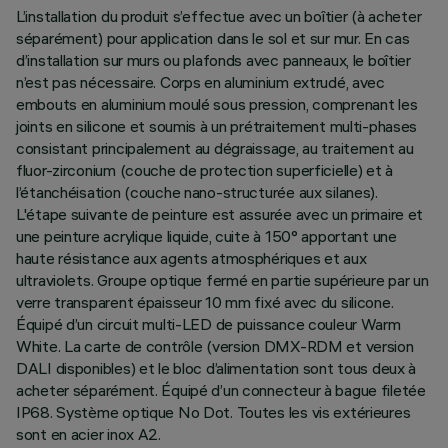
L’installation du produit s’effectue avec un boîtier (à acheter
séparément) pour application dans le sol et sur mur. En cas
d’installation sur murs ou plafonds avec panneaux, le boîtier
n’est pas nécessaire. Corps en aluminium extrudé, avec
embouts en aluminium moulé sous pression, comprenant les
joints en silicone et soumis à un prétraitement multi-phases
consistant principalement au dégraissage, au traitement au
fluor-zirconium (couche de protection superficielle) et à
l’étanchéisation (couche nano-structurée aux silanes).
L'étape suivante de peinture est assurée avec un primaire et
une peinture acrylique liquide, cuite à 150° apportant une
haute résistance aux agents atmosphériques et aux
ultraviolets. Groupe optique fermé en partie supérieure par un
verre transparent épaisseur 10 mm fixé avec du silicone.
Équipé d’un circuit multi-LED de puissance couleur Warm
White. La carte de contrôle (version DMX-RDM et version
DALI disponibles) et le bloc d’alimentation sont tous deux à
acheter séparément. Équipé d’un connecteur à bague filetée
IP68. Système optique No Dot. Toutes les vis extérieures
sont en acier inox A2.