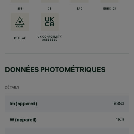
BIS
CE
EAC
ENEC-03
UK CONFORMITY
RETILAP
ASSESSED
DONNÉES PHOTOMÉTRIQUES
DÉTAILS
838.1
lm (appareil)
18.9
W (appareil)