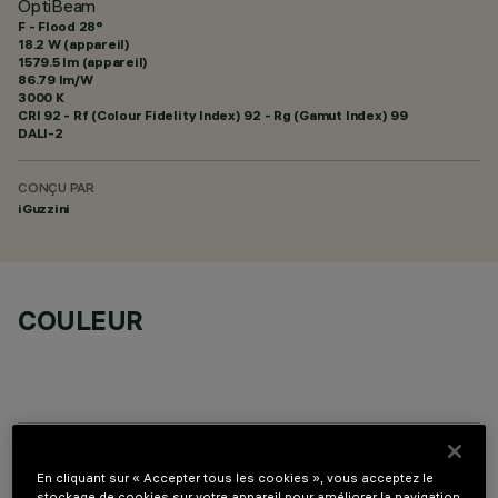
OptiBeam
F - Flood 28°
18.2 W (appareil)
1579.5 lm (appareil)
86.79 lm/W
3000 K
CRI
92
- Rf (Colour Fidelity Index) 92 - Rg (Gamut Index) 99
DALI-2
CONÇU PAR
iGuzzini
COULEUR
COMPOSANTS OPTIONNELS
En cliquant sur « Accepter tous les cookies », vous acceptez le
stockage de cookies sur votre appareil pour améliorer la navigation