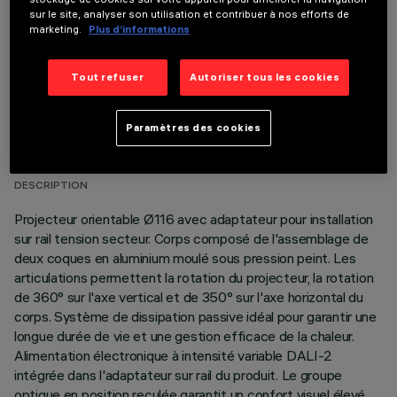
sur le site, analyser son utilisation et contribuer à nos efforts de
marketing.
Plus d’informations
Tout refuser
Autoriser tous les cookies
DONNÉES TECHNIQUES
Paramètres des cookies
DERNIÈRE MISE À JOUR: 06/08/2026
DESCRIPTION
Projecteur orientable Ø116 avec adaptateur pour installation
sur rail tension secteur. Corps composé de l'assemblage de
deux coques en aluminium moulé sous pression peint. Les
articulations permettent la rotation du projecteur, la rotation
de 360° sur l'axe vertical et de 350° sur l'axe horizontal du
corps. Système de dissipation passive idéal pour garantir une
longue durée de vie et une gestion efficace de la chaleur.
Alimentation électronique à intensité variable DALI-2
intégrée dans l'adaptateur sur rail du produit. Le groupe
optique en position reculée garantit un confort visuel élevé.