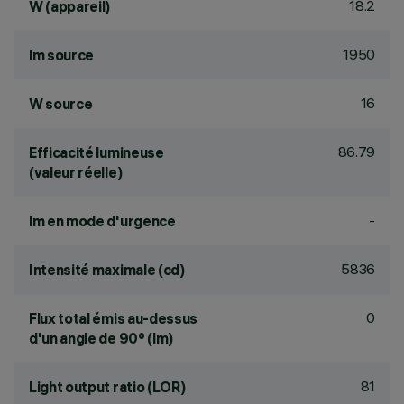
18.2
W (appareil)
1950
lm source
16
W source
86.79
Efficacité lumineuse
(valeur réelle)
-
lm en mode d'urgence
5836
Intensité maximale (cd)
0
Flux total émis au-dessus
d'un angle de 90° (lm)
81
Light output ratio (LOR)