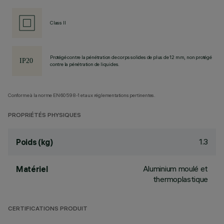
Class II
Protégé contre la pénétration de corps solides de plus de 12 mm, non protégé
contre la pénétration de liquides.
Conforme à la norme EN60598-1 et aux réglementations pertinentes.
PROPRIÉTÉS PHYSIQUES
1.3
Poids (kg)
Aluminium moulé et
Matériel
thermoplastique
CERTIFICATIONS PRODUIT