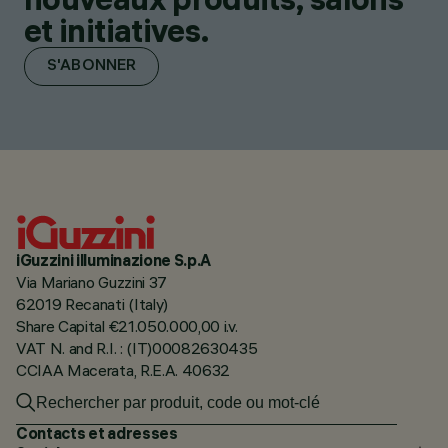
et initiatives.
S'ABONNER
iGuzzini illuminazione S.p.A
Via Mariano Guzzini 37
62019 Recanati (Italy)
Share Capital €21.050.000,00 i.v.
VAT N. and R.I. : (IT)00082630435
CCIAA Macerata, R.E.A. 40632
Contacts et adresses