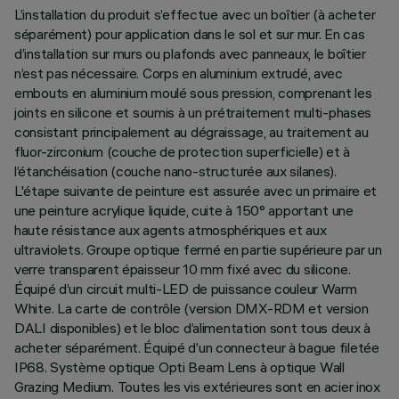
L’installation du produit s’effectue avec un boîtier (à acheter
séparément) pour application dans le sol et sur mur. En cas
d’installation sur murs ou plafonds avec panneaux, le boîtier
n’est pas nécessaire. Corps en aluminium extrudé, avec
embouts en aluminium moulé sous pression, comprenant les
joints en silicone et soumis à un prétraitement multi-phases
consistant principalement au dégraissage, au traitement au
fluor-zirconium (couche de protection superficielle) et à
l’étanchéisation (couche nano-structurée aux silanes).
L'étape suivante de peinture est assurée avec un primaire et
une peinture acrylique liquide, cuite à 150° apportant une
haute résistance aux agents atmosphériques et aux
ultraviolets. Groupe optique fermé en partie supérieure par un
verre transparent épaisseur 10 mm fixé avec du silicone.
Équipé d’un circuit multi-LED de puissance couleur Warm
White. La carte de contrôle (version DMX-RDM et version
DALI disponibles) et le bloc d’alimentation sont tous deux à
acheter séparément. Équipé d’un connecteur à bague filetée
IP68. Système optique Opti Beam Lens à optique Wall
Grazing Medium. Toutes les vis extérieures sont en acier inox