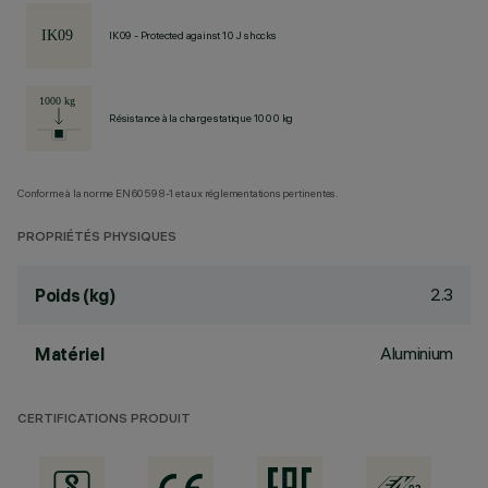
IK09 - Protected against 10 J shocks
Résistance à la charge statique 1000 kg
Conforme à la norme EN60598-1 et aux réglementations pertinentes.
PROPRIÉTÉS PHYSIQUES
2.3
Poids (kg)
Aluminium
Matériel
CERTIFICATIONS PRODUIT