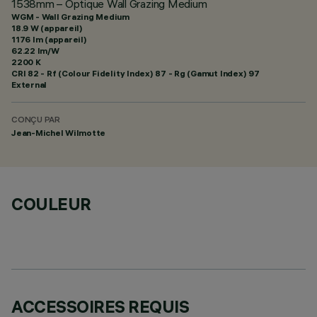
1538mm – Optique Wall Grazing Medium
WGM - Wall Grazing Medium
18.9 W (appareil)
1176 lm (appareil)
62.22 lm/W
2200 K
CRI
82
- Rf (Colour Fidelity Index) 87 - Rg (Gamut Index) 97
External
CONÇU PAR
Jean-Michel Wilmotte
COULEUR
ACCESSOIRES REQUIS