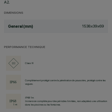
A2.
DIMENSIONS
1538x39x69
General (mm)
PERFORMANCE TECHNIQUE
Class III
Complètement protégé contre la pénétration de poussière, protégé contre les
vagues.
IP68 1m
Immersion complète pour des périodes limitées, non adaptée à une utilisation
dans les piscines ou les fontaines.