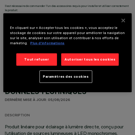
Il est nécessaire de commander l'un des accessoires requis pour installer et utiliser correctement
le produit:
En cliquant sur « Accepter tous les cookies », vous acceptez le
stockage de cookies sur votre appareil pour améliorer la navigation
sur le site, analyser son utilisation et contribuer à nos efforts de
marketing.
Plus d’informations
COMPOSANTS OPTIONNELS
Tout refuser
Autoriser tous les cookies
Paramètres des cookies
DONNÉES TECHNIQUES
DERNIÈRE MISE À JOUR: 05/08/2026
DESCRIPTION
Produit linéaire pour éclairage à lumière directe, conçu pour
l’utilisation de sources lumineuses à LED monochromes.