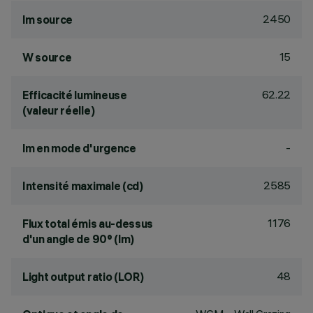
2450
lm source
15
W source
62.22
Efficacité lumineuse
(valeur réelle)
-
lm en mode d'urgence
2585
Intensité maximale (cd)
1176
Flux total émis au-dessus
d'un angle de 90° (lm)
48
Light output ratio (LOR)