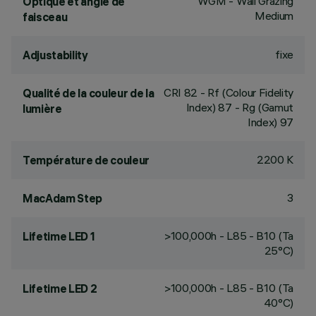
WGM - Wall Grazing
Optique et angle de
Medium
faisceau
fixe
Adjustability
CRI
82
- Rf (Colour Fidelity
Qualité de la couleur de la
Index) 87 - Rg (Gamut
lumière
Index) 97
2200 K
Température de couleur
3
MacAdam Step
>100,000h - L85 - B10 (Ta
Lifetime LED 1
25°C)
>100,000h - L85 - B10 (Ta
Lifetime LED 2
40°C)