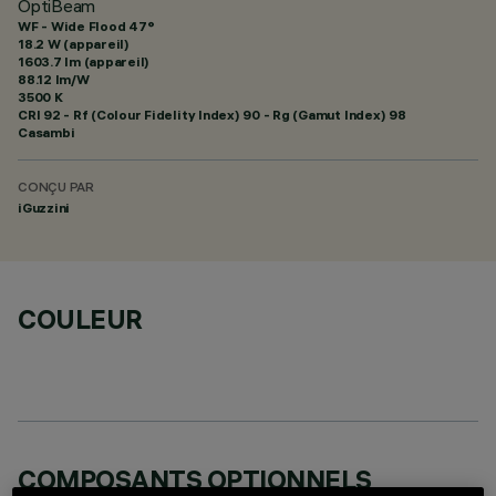
OptiBeam
WF - Wide Flood 47°
18.2 W (appareil)
1603.7 lm (appareil)
88.12 lm/W
3500 K
CRI
92
- Rf (Colour Fidelity Index) 90 - Rg (Gamut Index) 98
Casambi
CONÇU PAR
iGuzzini
COULEUR
COMPOSANTS OPTIONNELS