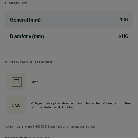
DIMENSIONS
106
General (mm)
ø116
Diamètre (mm)
PERFORMANCE TECHNIQUE
Class II
Protégé contre la pénétration de corps solides de plus de 12 mm, non protégé
contre la pénétration de liquides.
Conforme à la norme EN60598-1 et aux réglementations pertinentes.