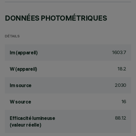
DONNÉES PHOTOMÉTRIQUES
DÉTAILS
1603.7
lm (appareil)
18.2
W (appareil)
2030
lm source
16
W source
88.12
Efficacité lumineuse
(valeur réelle)