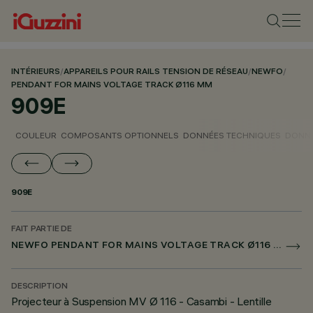
INTÉRIEURS
/
APPAREILS POUR RAILS TENSION DE RÉSEAU
/
NEWFO
/
PENDANT FOR MAINS VOLTAGE TRACK Ø116 MM
909E
COULEUR
COMPOSANTS OPTIONNELS
DONNÉES TECHNIQUES
DONNÉ
909E
FAIT PARTIE DE
NEWFO PENDANT FOR MAINS VOLTAGE TRACK Ø116 MM
DESCRIPTION
Projecteur à Suspension MV Ø 116 - Casambi - Lentille