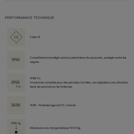
PERFORMANCE TECHNIQUE
Class III
Complètement protégé contre la pénétration de poussière, protégé contre les
vagues.
IP68 1m
Immersion complète pour des périodes limitées, non adaptée à une utilisation
dans les piscines ou les fontaines.
IK09 - Protected against 10 J shocks
Résistance à la charge statique 1000 kg