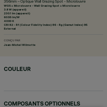
356mm – Optique Wall Grazing Spot - Microlouvre
WGS + Microlouvre - Wall Grazing Spot + Microlouvre
3.8 W (appareil)
230.1 lm (appareil)
60.55 lm/W
4000 K
CRI
82
- Rf (Colour Fidelity Index) 86 - Rg (Gamut Index) 95
External
CONÇU PAR
Jean-Michel Wilmotte
COULEUR
COMPOSANTS OPTIONNELS