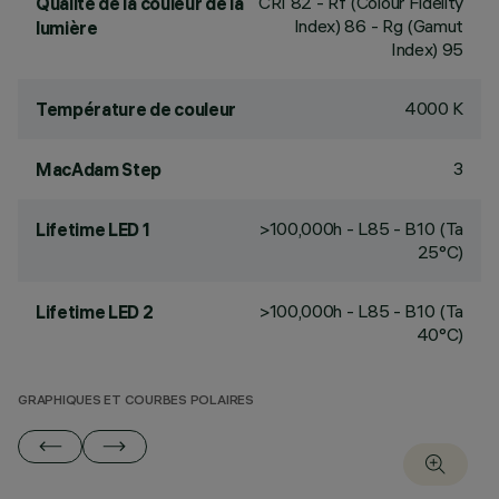
CRI
82
- Rf (Colour Fidelity
Qualité de la couleur de la
Index) 86 - Rg (Gamut
lumière
Index) 95
4000 K
Température de couleur
3
MacAdam Step
>100,000h - L85 - B10 (Ta
Lifetime LED 1
25°C)
>100,000h - L85 - B10 (Ta
Lifetime LED 2
40°C)
GRAPHIQUES ET COURBES POLAIRES