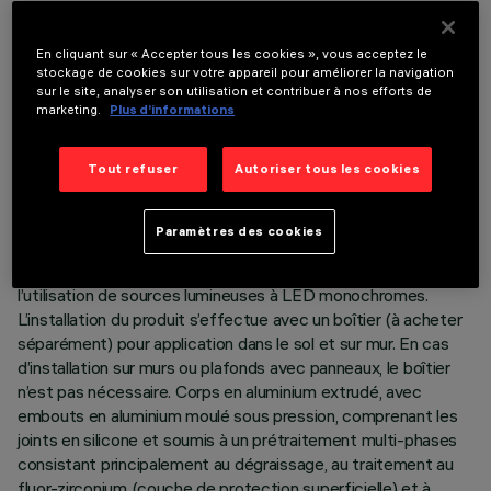
En cliquant sur « Accepter tous les cookies », vous acceptez le
stockage de cookies sur votre appareil pour améliorer la navigation
sur le site, analyser son utilisation et contribuer à nos efforts de
marketing.
Plus d’informations
DONNÉES TECHNIQUES
Tout refuser
Autoriser tous les cookies
DERNIÈRE MISE À JOUR: 05/08/2026
Paramètres des cookies
DESCRIPTION
Produit linéaire pour éclairage à lumière directe, conçu pour
l’utilisation de sources lumineuses à LED monochromes.
L’installation du produit s’effectue avec un boîtier (à acheter
séparément) pour application dans le sol et sur mur. En cas
d’installation sur murs ou plafonds avec panneaux, le boîtier
n’est pas nécessaire. Corps en aluminium extrudé, avec
embouts en aluminium moulé sous pression, comprenant les
joints en silicone et soumis à un prétraitement multi-phases
consistant principalement au dégraissage, au traitement au
fluor-zirconium (couche de protection superficielle) et à