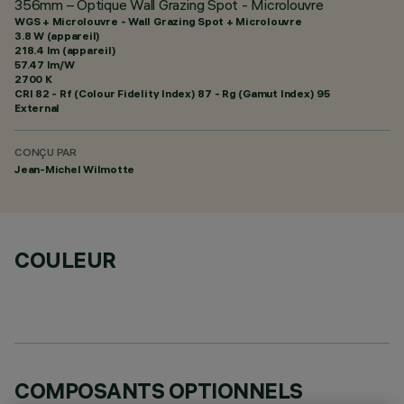
356mm – Optique Wall Grazing Spot - Microlouvre
WGS + Microlouvre - Wall Grazing Spot + Microlouvre
3.8 W (appareil)
218.4 lm (appareil)
57.47 lm/W
2700 K
CRI
82
- Rf (Colour Fidelity Index) 87 - Rg (Gamut Index) 95
External
CONÇU PAR
Jean-Michel Wilmotte
COULEUR
COMPOSANTS OPTIONNELS