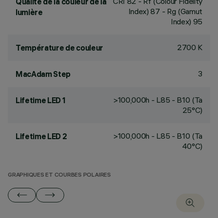
CRI
82
- Rf (Colour Fidelity
Qualité de la couleur de la
Index) 87 - Rg (Gamut
lumière
Index) 95
2700 K
Température de couleur
3
MacAdam Step
>100,000h - L85 - B10 (Ta
Lifetime LED 1
25°C)
>100,000h - L85 - B10 (Ta
Lifetime LED 2
40°C)
GRAPHIQUES ET COURBES POLAIRES