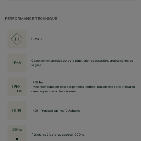
PERFORMANCE TECHNIQUE
Class III
Complètement protégé contre la pénétration de poussière, protégé contre les
vagues.
IP68 1m
Immersion complète pour des périodes limitées, non adaptée à une utilisation
dans les piscines ou les fontaines.
IK09 - Protected against 10 J shocks
Résistance à la charge statique 1000 kg