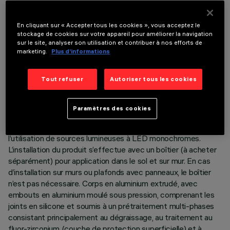
En cliquant sur « Accepter tous les cookies », vous acceptez le
stockage de cookies sur votre appareil pour améliorer la navigation
sur le site, analyser son utilisation et contribuer à nos efforts de
marketing.
Plus d’informations
DONNÉES TECHNIQUES
Tout refuser
Autoriser tous les cookies
DERNIÈRE MISE À JOUR: 05/08/2026
Paramètres des cookies
DESCRIPTION
Produit linéaire pour éclairage à lumière directe, conçu pour
l’utilisation de sources lumineuses à LED monochromes.
L’installation du produit s’effectue avec un boîtier (à acheter
séparément) pour application dans le sol et sur mur. En cas
d’installation sur murs ou plafonds avec panneaux, le boîtier
n’est pas nécessaire. Corps en aluminium extrudé, avec
embouts en aluminium moulé sous pression, comprenant les
joints en silicone et soumis à un prétraitement multi-phases
consistant principalement au dégraissage, au traitement au
fluor-zirconium (couche de protection superficielle) et à