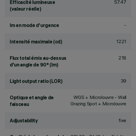
57.47
Efficacité lumineuse
(valeur réelle)
-
lm en mode d'urgence
1221
Intensité maximale (cd)
218
Flux total émis au-dessus
d'un angle de 90° (lm)
39
Light output ratio (LOR)
WGS + Microlouvre - Wall
Optique et angle de
Grazing Spot + Microlouvre
faisceau
fixe
Adjustability