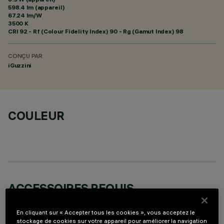
598.4 lm (appareil)
67.24 lm/W
3500 K
CRI
92
- Rf (Colour Fidelity Index) 90 - Rg (Gamut Index) 98
CONÇU PAR
iGuzzini
COULEUR
ACCESSOIRES REQUIS
Il est nécessaire de commander l'un des accessoires requis pour installer et utiliser correctement
le produit:
En cliquant sur « Accepter tous les cookies », vous acceptez le
stockage de cookies sur votre appareil pour améliorer la navigation