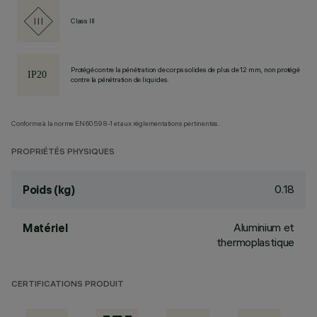
Class III
Protégé contre la pénétration de corps solides de plus de 12 mm, non protégé
contre la pénétration de liquides.
Conforme à la norme EN60598-1 et aux réglementations pertinentes.
PROPRIÉTÉS PHYSIQUES
0.18
Poids (kg)
Aluminium et
Matériel
thermoplastique
CERTIFICATIONS PRODUIT