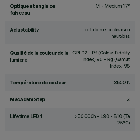
M - Medium 17°
Optique et angle de
faisceau
rotation et inclinaison
Adjustability
haut/bas
CRI
92
- Rf (Colour Fidelity
Qualité de la couleur de la
Index) 90 - Rg (Gamut
lumière
Index) 98
3500 K
Température de couleur
2
MacAdam Step
>50,000h - L90 - B10 (Ta
Lifetime LED 1
25°C)