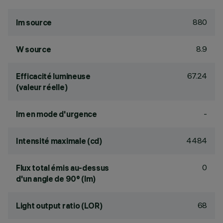
880
lm source
8.9
W source
67.24
Efficacité lumineuse
(valeur réelle)
-
lm en mode d'urgence
4484
Intensité maximale (cd)
0
Flux total émis au-dessus
d'un angle de 90° (lm)
68
Light output ratio (LOR)