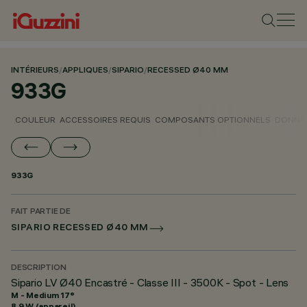
INTÉRIEURS
/
APPLIQUES
/
SIPARIO
/
RECESSED Ø40 MM
933G
COULEUR
ACCESSOIRES REQUIS
COMPOSANTS OPTIONNELS
DONNÉE
933G
FAIT PARTIE DE
SIPARIO RECESSED Ø40 MM
DESCRIPTION
Sipario LV Ø40 Encastré - Classe III - 3500K - Spot - Lens
M - Medium 17°
8.9 W (appareil)