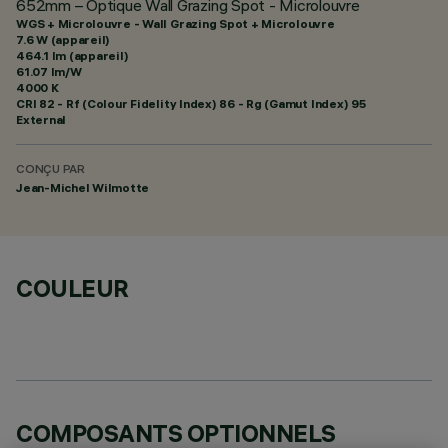
652mm – Optique Wall Grazing Spot - Microlouvre
WGS + Microlouvre - Wall Grazing Spot + Microlouvre
7.6 W (appareil)
464.1 lm (appareil)
61.07 lm/W
4000 K
CRI
82
- Rf (Colour Fidelity Index) 86 - Rg (Gamut Index) 95
External
CONÇU PAR
Jean-Michel Wilmotte
COULEUR
COMPOSANTS OPTIONNELS