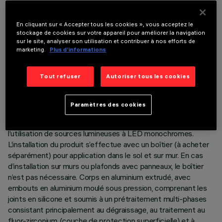
En cliquant sur « Accepter tous les cookies », vous acceptez le
stockage de cookies sur votre appareil pour améliorer la navigation
sur le site, analyser son utilisation et contribuer à nos efforts de
marketing.
Plus d’informations
DONNÉES TECHNIQUES
Tout refuser
Autoriser tous les cookies
DERNIÈRE MISE À JOUR: 05/08/2026
Paramètres des cookies
DESCRIPTION
Produit linéaire pour éclairage à lumière directe, conçu pour
l’utilisation de sources lumineuses à LED monochromes.
L’installation du produit s’effectue avec un boîtier (à acheter
séparément) pour application dans le sol et sur mur. En cas
d’installation sur murs ou plafonds avec panneaux, le boîtier
n’est pas nécessaire. Corps en aluminium extrudé, avec
embouts en aluminium moulé sous pression, comprenant les
joints en silicone et soumis à un prétraitement multi-phases
consistant principalement au dégraissage, au traitement au
fluor-zirconium (couche de protection superficielle) et à