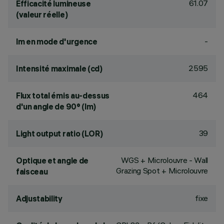
61.07
Efficacité lumineuse
(valeur réelle)
-
lm en mode d'urgence
2595
Intensité maximale (cd)
464
Flux total émis au-dessus
d'un angle de 90° (lm)
39
Light output ratio (LOR)
WGS + Microlouvre - Wall
Optique et angle de
Grazing Spot + Microlouvre
faisceau
fixe
Adjustability