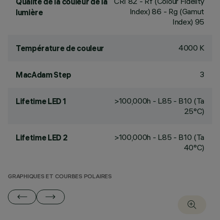
CRI
82
- Rf (Colour Fidelity
Qualité de la couleur de la
Index) 86 - Rg (Gamut
lumière
Index) 95
4000 K
Température de couleur
3
MacAdam Step
>100,000h - L85 - B10 (Ta
Lifetime LED 1
25°C)
>100,000h - L85 - B10 (Ta
Lifetime LED 2
40°C)
GRAPHIQUES ET COURBES POLAIRES