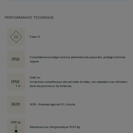
PERFORMANCE TECHNIQUE
Class III
Complètement protégé contre la pénétration de poussière, protégé contre les
vagues.
IP68 1m
Immersion complète pour des périodes limitées, non adaptée à une utilisation
dans les piscines ou les fontaines.
IK09 - Protected against 10 J shocks
Résistance à la charge statique 1000 kg