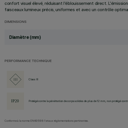
confort visuel élevé, réduisant l'éblouissement direct. L'émiss
faisceaux lumineux précis, uniformes et avec un contrôle optimal 
DIMENSIONS
Diamètre (mm)
PERFORMANCE TECHNIQUE
Class III
Protégé contre la pénétration de corps solides de plus de 12 mm, non protégé contre
Conforme à la norme EN60598-1 et aux réglementations pertinentes.