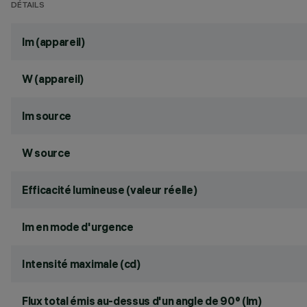
DÉTAILS
lm (appareil)
W (appareil)
lm source
W source
Efficacité lumineuse (valeur réelle)
lm en mode d'urgence
Intensité maximale (cd)
Flux total émis au-dessus d'un angle de 90° (lm)