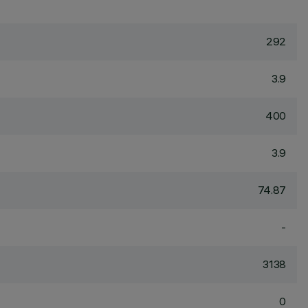
292
3.9
400
3.9
74.87
-
3138
0