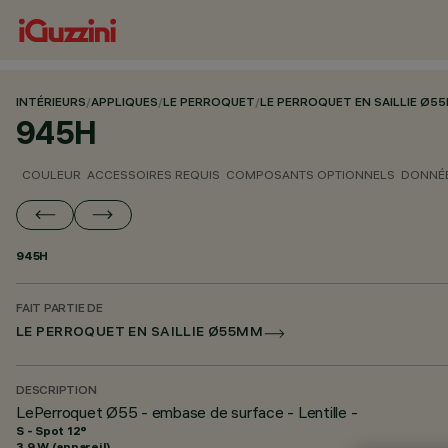
INTÉRIEURS
/
APPLIQUES
/
LE PERROQUET
/
LE PERROQUET EN SAILLIE Ø5
945H
COULEUR
ACCESSOIRES REQUIS
COMPOSANTS OPTIONNELS
DONNÉE
945H
FAIT PARTIE DE
LE PERROQUET EN SAILLIE Ø55MM
DESCRIPTION
LePerroquet Ø55 - embase de surface - Lentille -
S - Spot 12°
3.9 W (appareil)