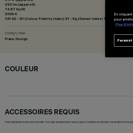
292 lm (appareil)
74.87 lm/W
3000 K
En cliquant
CRI
92
- Rf (Colour Fidelity Index) 91 - Rg (Gamut Index) 100
pour amélio
Plus d’in
CONÇU PAR
Piano Design
Paramèt
COULEUR
ACCESSOIRES REQUIS
Il est nécessaire de commander l'un des accessoires requis pour installer et utiliser correctement le pr