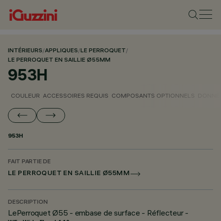
INTÉRIEURS
/
APPLIQUES
/
LE PERROQUET
/
LE PERROQUET EN SAILLIE Ø55MM
953H
COULEUR
ACCESSOIRES REQUIS
COMPOSANTS OPTIONNELS
DONNÉE
953H
FAIT PARTIE DE
LE PERROQUET EN SAILLIE Ø55MM
DESCRIPTION
LePerroquet Ø55 - embase de surface - Réflecteur -