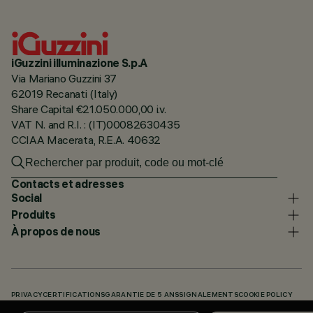
iGuzzini illuminazione S.p.A
Via Mariano Guzzini 37
62019 Recanati (Italy)
Share Capital €21.050.000,00 i.v.
VAT N. and R.I. : (IT)00082630435
CCIAA Macerata, R.E.A. 40632
Contacts et adresses
Social
Produits
À propos de nous
PRIVACY
CERTIFICATIONS
GARANTIE DE 5 ANS
SIGNALEMENTS
COOKIE POLICY
ACCESSIBILITY STATEMENT
NOS CODES
KNOWLEDGE BASE (LOGIN REQUIRED)