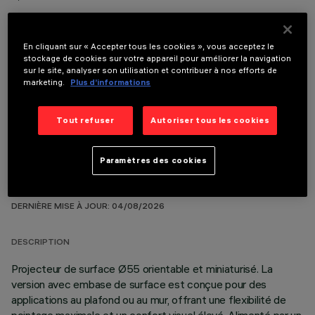
En cliquant sur « Accepter tous les cookies », vous acceptez le
stockage de cookies sur votre appareil pour améliorer la navigation
sur le site, analyser son utilisation et contribuer à nos efforts de
COMPOSANTS OPTIONNELS
marketing.
Plus d’informations
Tout refuser
Autoriser tous les cookies
Paramètres des cookies
DONNÉES TECHNIQUES
DERNIÈRE MISE À JOUR: 04/08/2026
DESCRIPTION
Projecteur de surface Ø55 orientable et miniaturisé. La
version avec embase de surface est conçue pour des
applications au plafond ou au mur, offrant une flexibilité de