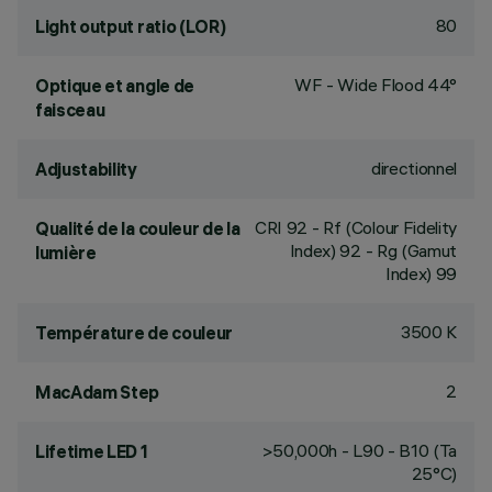
80
Light output ratio (LOR)
WF - Wide Flood 44°
Optique et angle de
faisceau
directionnel
Adjustability
CRI
92
- Rf (Colour Fidelity
Qualité de la couleur de la
Index) 92 - Rg (Gamut
lumière
Index) 99
3500 K
Température de couleur
2
MacAdam Step
>50,000h - L90 - B10 (Ta
Lifetime LED 1
25°C)