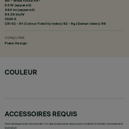
WF - Wide Flood 44°
5.5 W (appareil)
464 lm (appareil)
84.36 lm/W
3500 K
CRI
92
- Rf (Colour Fidelity Index) 92 - Rg (Gamut Index) 99
CONÇU PAR
Piano Design
COULEUR
ACCESSOIRES REQUIS
Il est nécessaire de commander l'un des accessoires requis pour installer et utiliser correctement
le produit: