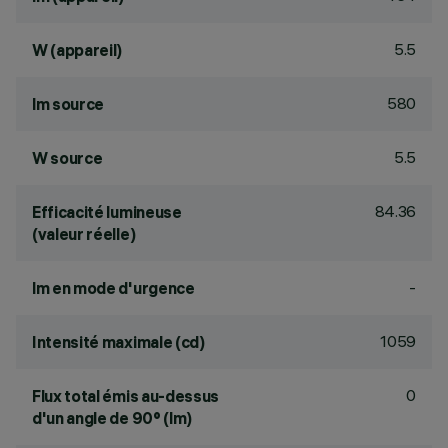
5.5
W (appareil)
580
lm source
5.5
W source
84.36
Efficacité lumineuse
(valeur réelle)
-
lm en mode d'urgence
1059
Intensité maximale (cd)
0
Flux total émis au-dessus
d'un angle de 90° (lm)