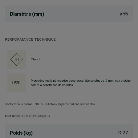
ø55
Diamètre (mm)
PERFORMANCE TECHNIQUE
Class III
Protégé contre la pénétration de corps solides de plus de 12 mm, non protégé
contre la pénétration de liquides.
Conforme à la norme EN60598-1 et aux réglementations pertinentes.
PROPRIÉTÉS PHYSIQUES
0.27
Poids (kg)