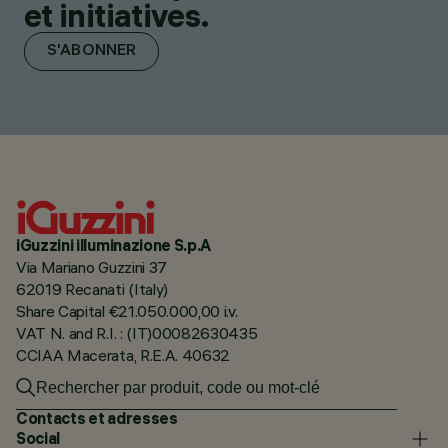
et initiatives.
S'ABONNER
iGuzzini illuminazione S.p.A
Via Mariano Guzzini 37
62019 Recanati (Italy)
Share Capital €21.050.000,00 i.v.
VAT N. and R.I. : (IT)00082630435
CCIAA Macerata, R.E.A. 40632
Contacts et adresses
Social