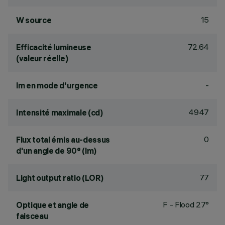
15
W source
72.64
Efficacité lumineuse
(valeur réelle)
-
lm en mode d'urgence
4947
Intensité maximale (cd)
0
Flux total émis au-dessus
d'un angle de 90° (lm)
77
Light output ratio (LOR)
F - Flood 27°
Optique et angle de
faisceau