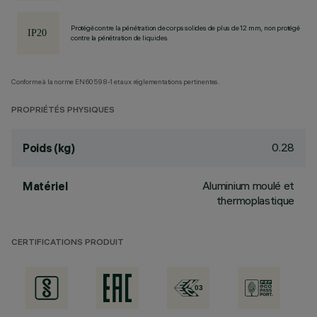
Protégé contre la pénétration de corps solides de plus de 12 mm, non protégé
contre la pénétration de liquides.
Conforme à la norme EN60598-1 et aux réglementations pertinentes.
PROPRIÉTÉS PHYSIQUES
0.28
Poids (kg)
Aluminium moulé et
Matériel
thermoplastique
CERTIFICATIONS PRODUIT