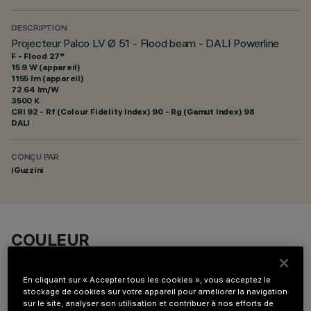
DESCRIPTION
Projecteur Palco LV Ø 51 - Flood beam - DALI Powerline
F - Flood 27°
15.9 W (appareil)
1155 lm (appareil)
72.64 lm/W
3500 K
CRI
92
- Rf (Colour Fidelity Index) 90 - Rg (Gamut Index) 98
DALI
CONÇU PAR
iGuzzini
COULEUR
En cliquant sur « Accepter tous les cookies », vous acceptez le
stockage de cookies sur votre appareil pour améliorer la navigation
sur le site, analyser son utilisation et contribuer à nos efforts de