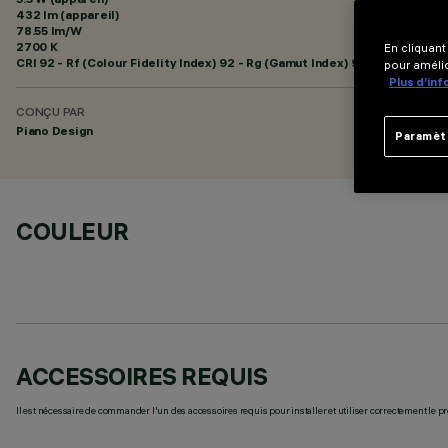
432 lm (appareil)
78.55 lm/W
2700 K
En cliquant
CRI
92
- Rf (Colour Fidelity Index) 92 - Rg (Gamut Index) 97
pour amélio
Plus d’in
CONÇU PAR
Piano Design
Paramèt
COULEUR
ACCESSOIRES REQUIS
Il est nécessaire de commander l'un des accessoires requis pour installer et utiliser correctement le pr