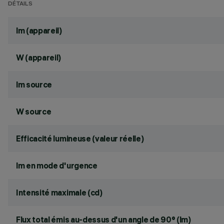
DÉTAILS
lm (appareil)
W (appareil)
lm source
W source
Efficacité lumineuse (valeur réelle)
lm en mode d'urgence
Intensité maximale (cd)
Flux total émis au-dessus d'un angle de 90° (lm)