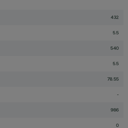
432
5.5
540
5.5
78.55
-
986
0