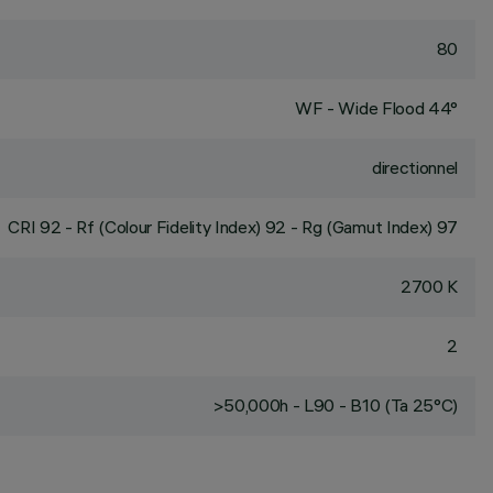
80
WF - Wide Flood 44°
directionnel
CRI
92
- Rf (Colour Fidelity Index) 92 - Rg (Gamut Index) 97
2700 K
2
>50,000h - L90 - B10 (Ta 25°C)