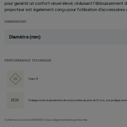
pour garantir un confort visuel élevé, réduisant l'éblouissement
projecteur est également conçu pour l'utilisation d'accessoires 
DIMENSIONS
Diamètre (mm)
PERFORMANCE TECHNIQUE
Class III
Protégé contre la pénétration de corps solides de plus de 12 mm, non protégé contre
Conforme à la norme EN60598-1 et aux réglementations pertinentes.