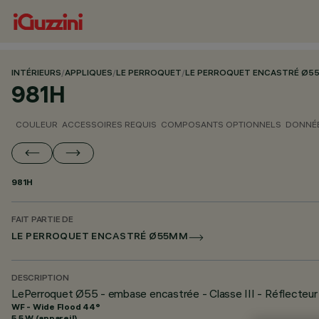
INTÉRIEURS
/
APPLIQUES
/
LE PERROQUET
/
LE PERROQUET ENCASTRÉ Ø5
981H
COULEUR
ACCESSOIRES REQUIS
COMPOSANTS OPTIONNELS
DONNÉE
981H
FAIT PARTIE DE
LE PERROQUET ENCASTRÉ Ø55MM
DESCRIPTION
LePerroquet Ø55 - embase encastrée - Classe III - Réflecteur
WF - Wide Flood 44°
5.5 W (appareil)