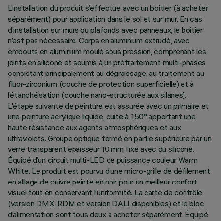
L’installation du produit s’effectue avec un boîtier (à acheter
séparément) pour application dans le sol et sur mur. En cas
d’installation sur murs ou plafonds avec panneaux, le boîtier
n’est pas nécessaire. Corps en aluminium extrudé, avec
embouts en aluminium moulé sous pression, comprenant les
joints en silicone et soumis à un prétraitement multi-phases
consistant principalement au dégraissage, au traitement au
fluor-zirconium (couche de protection superficielle) et à
l’étanchéisation (couche nano-structurée aux silanes).
L'étape suivante de peinture est assurée avec un primaire et
une peinture acrylique liquide, cuite à 150° apportant une
haute résistance aux agents atmosphériques et aux
ultraviolets. Groupe optique fermé en partie supérieure par un
verre transparent épaisseur 10 mm fixé avec du silicone.
Équipé d’un circuit multi-LED de puissance couleur Warm
White. Le produit est pourvu d’une micro-grille de défilement
en alliage de cuivre peinte en noir pour un meilleur confort
visuel tout en conservant l’uniformité. La carte de contrôle
(version DMX-RDM et version DALI disponibles) et le bloc
d’alimentation sont tous deux à acheter séparément. Équipé