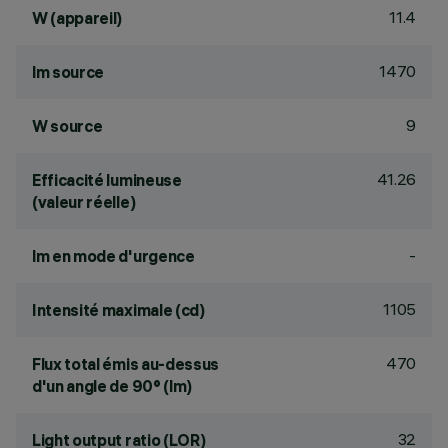
11.4
W (appareil)
1470
lm source
9
W source
41.26
Efficacité lumineuse
(valeur réelle)
-
lm en mode d'urgence
1105
Intensité maximale (cd)
470
Flux total émis au-dessus
d'un angle de 90° (lm)
32
Light output ratio (LOR)