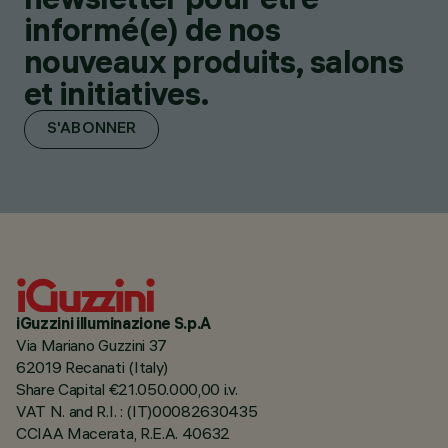
informé(e) de nos
nouveaux produits, salons
et initiatives.
S'ABONNER
iGuzzini illuminazione S.p.A
Via Mariano Guzzini 37
62019 Recanati (Italy)
Share Capital €21.050.000,00 i.v.
VAT N. and R.I. : (IT)00082630435
CCIAA Macerata, R.E.A. 40632