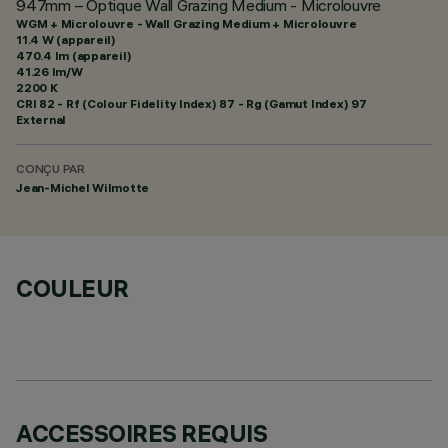
947mm – Optique Wall Grazing Medium - Microlouvre
WGM + Microlouvre - Wall Grazing Medium + Microlouvre
11.4 W (appareil)
470.4 lm (appareil)
41.26 lm/W
2200 K
CRI
82
- Rf (Colour Fidelity Index) 87 - Rg (Gamut Index) 97
External
CONÇU PAR
Jean-Michel Wilmotte
COULEUR
ACCESSOIRES REQUIS