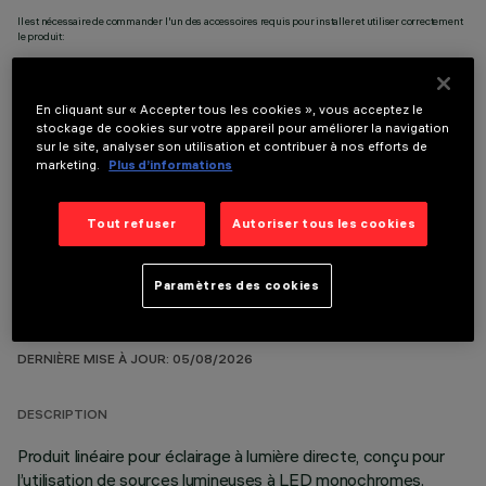
Il est nécessaire de commander l'un des accessoires requis pour installer et utiliser correctement
le produit:
En cliquant sur « Accepter tous les cookies », vous acceptez le
stockage de cookies sur votre appareil pour améliorer la navigation
sur le site, analyser son utilisation et contribuer à nos efforts de
COMPOSANTS OPTIONNELS
marketing.
Plus d’informations
Tout refuser
Autoriser tous les cookies
Paramètres des cookies
DONNÉES TECHNIQUES
DERNIÈRE MISE À JOUR: 05/08/2026
DESCRIPTION
Produit linéaire pour éclairage à lumière directe, conçu pour
l’utilisation de sources lumineuses à LED monochromes.