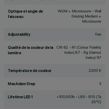
WGM + Microlouvre - Wall
Optique et angle de
Grazing Medium +
faisceau
Microlouvre
fixe
Adjustability
CRI
82
- Rf (Colour Fidelity
Qualité de la couleur de la
Index) 87 - Rg (Gamut
lumière
Index) 97
2200 K
Température de couleur
3
MacAdam Step
>100,000h - L85 - B10 (Ta
Lifetime LED 1
25°C)