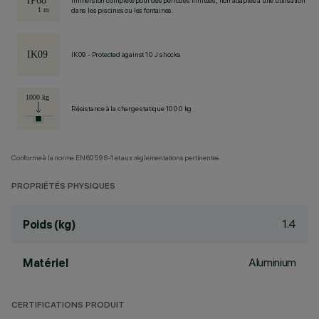
Immersion complète pour des périodes limitées, non adaptée à une utilisation
dans les piscines ou les fontaines.
IK09 - Protected against 10 J shocks
Résistance à la charge statique 1000 kg
Conforme à la norme EN60598-1 et aux réglementations pertinentes.
PROPRIÉTÉS PHYSIQUES
1.4
Poids (kg)
Aluminium
Matériel
CERTIFICATIONS PRODUIT