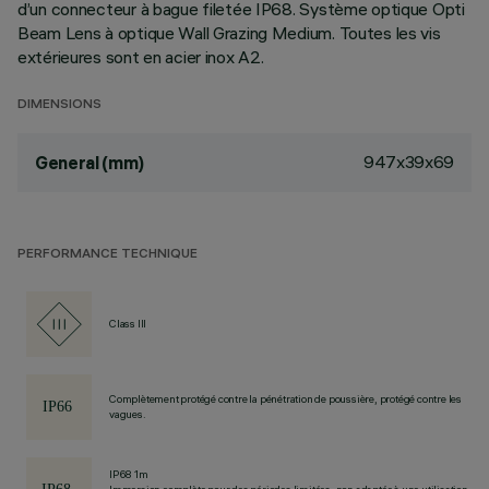
d’un connecteur à bague filetée IP68. Système optique Opti
Beam Lens à optique Wall Grazing Medium. Toutes les vis
extérieures sont en acier inox A2.
DIMENSIONS
947x39x69
General (mm)
PERFORMANCE TECHNIQUE
Class III
Complètement protégé contre la pénétration de poussière, protégé contre les
vagues.
IP68 1m