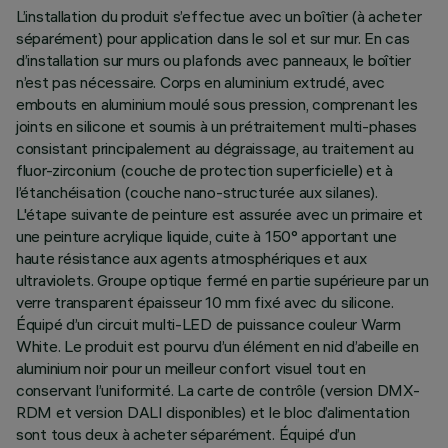
L’installation du produit s’effectue avec un boîtier (à acheter
séparément) pour application dans le sol et sur mur. En cas
d’installation sur murs ou plafonds avec panneaux, le boîtier
n’est pas nécessaire. Corps en aluminium extrudé, avec
embouts en aluminium moulé sous pression, comprenant les
joints en silicone et soumis à un prétraitement multi-phases
consistant principalement au dégraissage, au traitement au
fluor-zirconium (couche de protection superficielle) et à
l’étanchéisation (couche nano-structurée aux silanes).
L'étape suivante de peinture est assurée avec un primaire et
une peinture acrylique liquide, cuite à 150° apportant une
haute résistance aux agents atmosphériques et aux
ultraviolets. Groupe optique fermé en partie supérieure par un
verre transparent épaisseur 10 mm fixé avec du silicone.
Équipé d’un circuit multi-LED de puissance couleur Warm
White. Le produit est pourvu d’un élément en nid d’abeille en
aluminium noir pour un meilleur confort visuel tout en
conservant l’uniformité. La carte de contrôle (version DMX-
RDM et version DALI disponibles) et le bloc d’alimentation
sont tous deux à acheter séparément. Équipé d’un