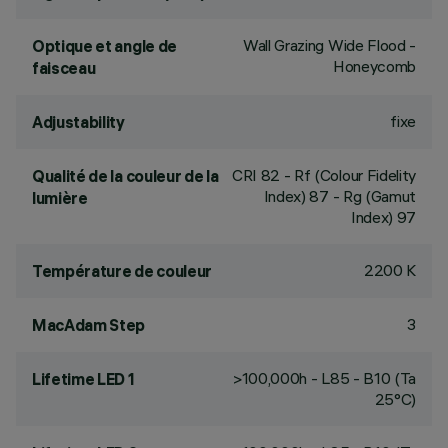
Wall Grazing Wide Flood -
Optique et angle de
Honeycomb
faisceau
fixe
Adjustability
CRI
82
- Rf (Colour Fidelity
Qualité de la couleur de la
Index) 87 - Rg (Gamut
lumière
Index) 97
2200 K
Température de couleur
3
MacAdam Step
>100,000h - L85 - B10 (Ta
Lifetime LED 1
25°C)