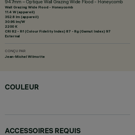
947mm – Optique Wall Grazing Wide Flood - Honeycomb
Wall Grazing Wide Flood - Honeycomb
11.4 W (appareil)
352.8 lm (appareil)
30.95 lm/W
2200 K
CRI
82
- Rf (Colour Fidelity Index) 87 - Rg (Gamut Index) 97
External
CONÇU PAR
Jean-Michel Wilmotte
COULEUR
ACCESSOIRES REQUIS