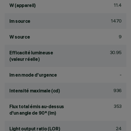
11.4
W (appareil)
1470
lm source
9
W source
30.95
Efficacité lumineuse
(valeur réelle)
-
lm en mode d'urgence
936
Intensité maximale (cd)
353
Flux total émis au-dessus
d'un angle de 90° (lm)
24
Light output ratio (LOR)