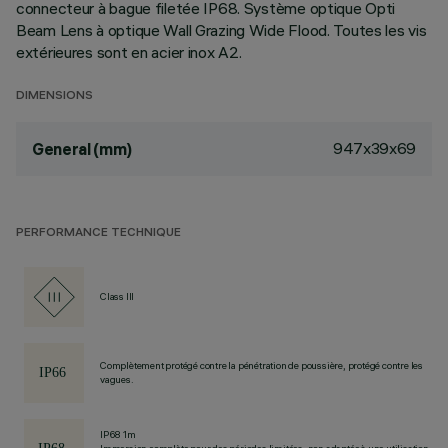
connecteur à bague filetée IP68. Système optique Opti
Beam Lens à optique Wall Grazing Wide Flood. Toutes les vis
extérieures sont en acier inox A2.
DIMENSIONS
947x39x69
General (mm)
PERFORMANCE TECHNIQUE
Class III
Complètement protégé contre la pénétration de poussière, protégé contre les
vagues.
IP68 1m