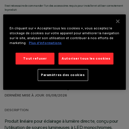
Il est nécessaire de commander l'un des accessoires requis pour installer et utiliser correctement
le produit:
En cliquant sur « Accepter tous les cookies », vous acceptez le
stockage de cookies sur votre appareil pour améliorer la navigation
sur le site, analyser son utilisation et contribuer à nos efforts de
marketing.
Plus d’informations
COMPOSANTS OPTIONNELS
Tout refuser
Autoriser tous les cookies
Paramètres des cookies
DONNÉES TECHNIQUES
DERNIÈRE MISE À JOUR: 05/08/2026
DESCRIPTION
Produit linéaire pour éclairage à lumière directe, conçu pour
l’utilisation de sources lumineuses à LED monochromes.