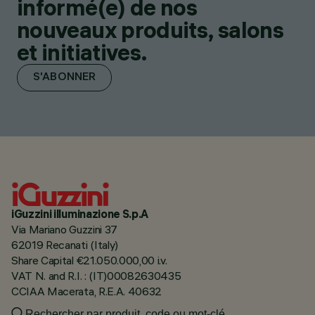
informé(e) de nos
nouveaux produits, salons
et initiatives.
S'ABONNER
iGuzzini illuminazione S.p.A
Via Mariano Guzzini 37
62019 Recanati (Italy)
Share Capital €21.050.000,00 i.v.
VAT N. and R.I. : (IT)00082630435
CCIAA Macerata, R.E.A. 40632