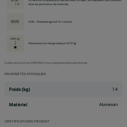
Immersion complète pour des périodes limitées, non adaptée à une utilisation
dans les piscines ou les fontaines.
IK09 - Protected against 10 J shocks
Résistance à la charge statique 1000 kg
Conforme à la norme EN60598-1 et aux réglementations pertinentes.
PROPRIÉTÉS PHYSIQUES
1.4
Poids (kg)
Aluminium
Matériel
CERTIFICATIONS PRODUIT