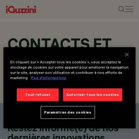
CONTACTS ET
ADRESSES
En cliquant sur « Accepter tous les cookies », vous acceptez le
stockage de cookies sur votre appareil pour améliorer la navigation
sur le site, analyser son utilisation et contribuer à nos efforts de
marketing.
Plus d’informations
TROUVER UN CONTACT
ENVOYER LA DEMANDE
Tout refuser
Autoriser tous les cookies
Paramètres des cookies
Trouver un contact
Restez informé(e) de nos
dernières innovations.