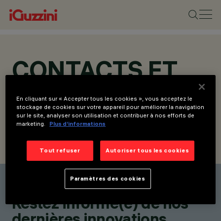
CONTACTS ET
ADRESSES
En cliquant sur « Accepter tous les cookies », vous acceptez le
stockage de cookies sur votre appareil pour améliorer la navigation
sur le site, analyser son utilisation et contribuer à nos efforts de
marketing.
Plus d’informations
TROUVER UN CONTACT
ENVOYER LA DEMANDE
Tout refuser
Autoriser tous les cookies
Paramètres des cookies
Trouver un contact
Restez informé(e) de nos
dernières innovations.