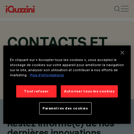
CONTACTS ET
ADRESSES
En cliquant sur « Accepter tous les cookies », vous acceptez le
stockage de cookies sur votre appareil pour améliorer la navigation
sur le site, analyser son utilisation et contribuer à nos efforts de
marketing.
Plus d’informations
TROUVER UN CONTACT
ENVOYER LA DEMANDE
Tout refuser
Autoriser tous les cookies
Paramètres des cookies
Trouver un contact
Restez informé(e) de nos
dernières innovations.