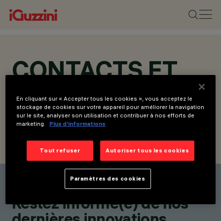
CONTACTS ET
ADRESSES
En cliquant sur « Accepter tous les cookies », vous acceptez le
stockage de cookies sur votre appareil pour améliorer la navigation
sur le site, analyser son utilisation et contribuer à nos efforts de
marketing.
Plus d’informations
TROUVER UN CONTACT
ENVOYER LA DEMANDE
Tout refuser
Autoriser tous les cookies
Paramètres des cookies
Trouver un contact
Restez informé(e) de nos
dernières innovations.