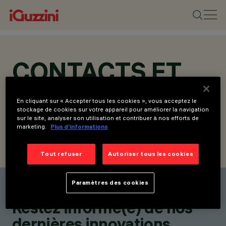
CONTACTS ET
ADRESSES
En cliquant sur « Accepter tous les cookies », vous acceptez le
stockage de cookies sur votre appareil pour améliorer la navigation
sur le site, analyser son utilisation et contribuer à nos efforts de
marketing.
Plus d’informations
TROUVER UN CONTACT
ENVOYER LA DEMANDE
Tout refuser
Autoriser tous les cookies
Paramètres des cookies
Trouver un contact
Restez informé(e) de nos
dernières innovations.