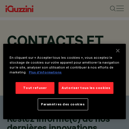
CONTACTS ET
ADRESSES
En cliquant sur « Accepter tous les cookies », vous acceptez le
stockage de cookies sur votre appareil pour améliorer la navigation
sur le site, analyser son utilisation et contribuer à nos efforts de
marketing.
Plus d’informations
TROUVER UN CONTACT
ENVOYER LA DEMANDE
Tout refuser
Autoriser tous les cookies
Paramètres des cookies
Trouver un contact
Restez informé(e) de nos
dernières innovations.