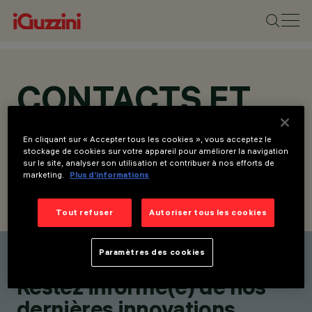
CONTACTS ET
ADRESSES
En cliquant sur « Accepter tous les cookies », vous acceptez le
stockage de cookies sur votre appareil pour améliorer la navigation
sur le site, analyser son utilisation et contribuer à nos efforts de
marketing.
Plus d’informations
TROUVER UN CONTACT
ENVOYER LA DEMANDE
Tout refuser
Autoriser tous les cookies
Paramètres des cookies
Trouver un contact
Restez informé(e) de nos
dernières innovations.