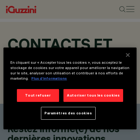
CONTACTS ET
ADRESSES
En cliquant sur « Accepter tous les cookies », vous acceptez le
stockage de cookies sur votre appareil pour améliorer la navigation
sur le site, analyser son utilisation et contribuer à nos efforts de
marketing.
Plus d’informations
TROUVER UN CONTACT
ENVOYER LA DEMANDE
Tout refuser
Autoriser tous les cookies
Paramètres des cookies
Trouver un contact
Restez informé(e) de nos
dernières innovations.