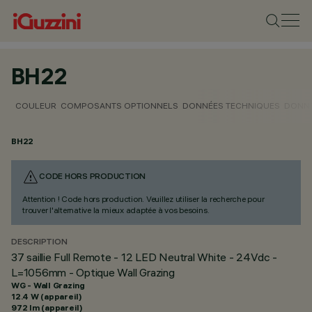
BH22
COULEUR
COMPOSANTS OPTIONNELS
DONNÉES TECHNIQUES
DONNÉ
BH22
CODE HORS PRODUCTION
Attention ! Code hors production. Veuillez utiliser la recherche pour
trouver l'alternative la mieux adaptée à vos besoins.
DESCRIPTION
37 saillie Full Remote - 12 LED Neutral White - 24Vdc -
L=1056mm - Optique Wall Grazing
WG - Wall Grazing
12.4 W (appareil)
972 lm (appareil)