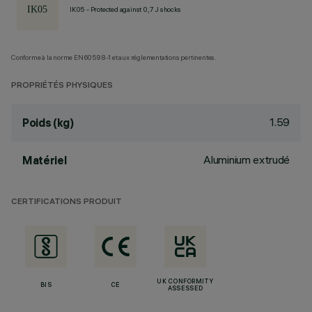
IK05 - Protected against 0,7 J shocks
Conforme à la norme EN60598-1 et aux réglementations pertinentes.
PROPRIÉTÉS PHYSIQUES
1.59
Poids (kg)
Aluminium extrudé
Matériel
CERTIFICATIONS PRODUIT
UK CONFORMITY
BIS
CE
ASSESSED