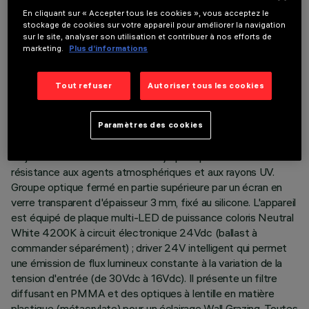
DONNÉES TECHNIQUES
En cliquant sur « Accepter tous les cookies », vous acceptez le
DERNIÈRE MISE À JOUR: 03/08/2026
stockage de cookies sur votre appareil pour améliorer la navigation
sur le site, analyser son utilisation et contribuer à nos efforts de
marketing.
Plus d’informations
DESCRIPTION
Système d'éclairage à lumière directe, prévu pour l'utilisation
Tout refuser
Autoriser tous les cookies
de sources lumineuses LED monochromes. Installation en
plafond et murale. Composé d'un corps et de supports pour
l'installation (à commander séparément). Corps en aluminium
Paramètres des cookies
extrudé, avec embouts en zama moulé sous pression pourvus
de joints en silicone. Peinture acrylique liquide à haute
résistance aux agents atmosphériques et aux rayons UV.
Groupe optique fermé en partie supérieure par un écran en
verre transparent d'épaisseur 3 mm, fixé au silicone. L'appareil
est équipé de plaque multi-LED de puissance coloris Neutral
White 4200K à circuit électronique 24Vdc (ballast à
commander séparément) ; driver 24V intelligent qui permet
une émission de flux lumineux constante à la variation de la
tension d'entrée (de 30Vdc à 16Vdc). Il présente un filtre
diffusant en PMMA et des optiques à lentille en matière
plastique (métacrylate) pour un éclairage Wall Grazing. Toutes