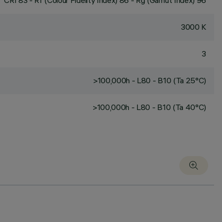
CRI
83
- Rf (Colour Fidelity Index) 86 - Rg (Gamut Index) 96
3000 K
3
>100,000h - L80 - B10 (Ta 25°C)
>100,000h - L80 - B10 (Ta 40°C)