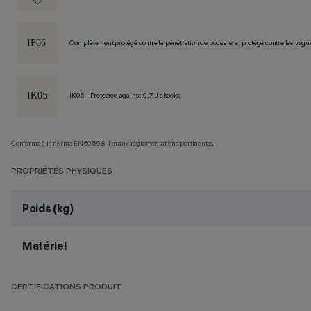
Complètement protégé contre la pénétration de poussière, protégé contre les vagu
IK05 - Protected against 0,7 J shocks
Conforme à la norme EN60598-1 et aux réglementations pertinentes.
PROPRIÉTÉS PHYSIQUES
Poids (kg)
Matériel
CERTIFICATIONS PRODUIT