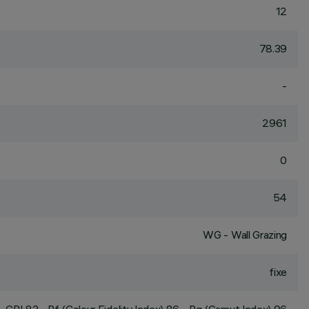
12
78.39
-
2961
0
54
WG - Wall Grazing
fixe