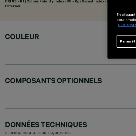
CRI
83
- Rf (Colour Fidelity Index) 86 - Rg (Gamut Index) 96
External
En cliquant
pour amélio
Plus d’in
COULEUR
Paramèt
COMPOSANTS OPTIONNELS
DONNÉES TECHNIQUES
DERNIÈRE MISE À JOUR: 03/08/2026