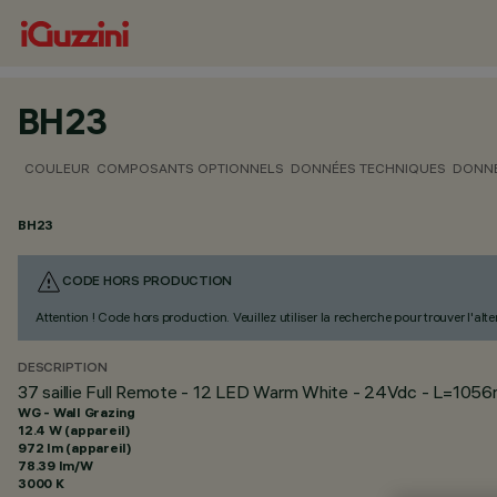
BH23
COULEUR
COMPOSANTS OPTIONNELS
DONNÉES TECHNIQUES
DONNÉ
BH23
CODE HORS PRODUCTION
Attention ! Code hors production. Veuillez utiliser la recherche pour trouver l'al
DESCRIPTION
37 saillie Full Remote - 12 LED Warm White - 24Vdc - L=1056
WG - Wall Grazing
12.4 W (appareil)
972 lm (appareil)
78.39 lm/W
3000 K