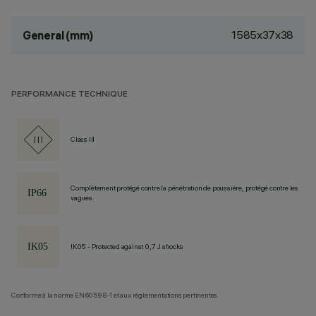
1585x37x38
General (mm)
PERFORMANCE TECHNIQUE
Class III
Complètement protégé contre la pénétration de poussière, protégé contre les
vagues.
IK05 - Protected against 0,7 J shocks
Conforme à la norme EN60598-1 et aux réglementations pertinentes.