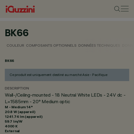
BK66
COULEUR
COMPOSANTS OPTIONNELS
DONNÉES TECHNIQUES
DONNÉ
BK66
Ce produit est uniquement destiné au marché Asie - Pacifique
DESCRIPTION
Wall-/Ceiling-mounted - 18 Neutral White LEDs - 24V dc -
L=1585mm - 20° Medium optic
M - Medium 14°
20.8 W (appareil)
1241.74 lm (appareil)
59.7 lm/W
4000 K
External