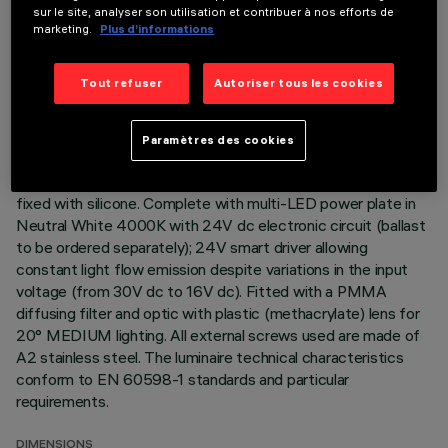
sur le site, analyser son utilisation et contribuer à nos efforts de
DESCRIPTION
marketing.
Plus d’informations
Direct light luminaire, designed to use monochrome LED
lamps. Ceiling- and wall-mounted. Consists of a body and
Tout refuser
Autoriser tous les cookies
supports for installation (to be ordered separately). Extruded
aluminium boy, with zamak die-cast end caps complete with
silicone seals. Coated with liquid acrylic paint with a high level
Paramètres des cookies
of weather and UV ray resistance. The top of the optical
assembly is closed by a 3 mm thick transparent glass screen,
fixed with silicone. Complete with multi-LED power plate in
Neutral White 4000K with 24V dc electronic circuit (ballast
to be ordered separately); 24V smart driver allowing
constant light flow emission despite variations in the input
voltage (from 30V dc to 16V dc). Fitted with a PMMA
diffusing filter and optic with plastic (methacrylate) lens for
20° MEDIUM lighting. All external screws used are made of
A2 stainless steel. The luminaire technical characteristics
conform to EN 60598-1 standards and particular
requirements.
DIMENSIONS