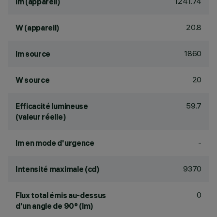
1241.74
lm (appareil)
20.8
W (appareil)
1860
lm source
20
W source
59.7
Efficacité lumineuse
(valeur réelle)
-
lm en mode d'urgence
9370
Intensité maximale (cd)
0
Flux total émis au-dessus
d'un angle de 90° (lm)