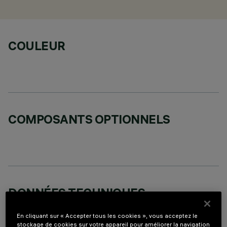
COULEUR
COMPOSANTS OPTIONNELS
DONNÉES TECHNIQUES
DERNIÈRE MISE À JOUR: 07/08/2026
En cliquant sur « Accepter tous les cookies », vous acceptez le
stockage de cookies sur votre appareil pour améliorer la navigation