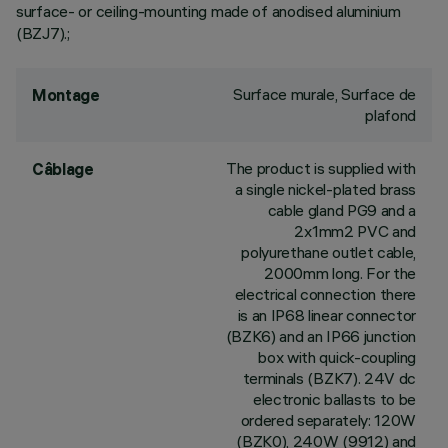
surface- or ceiling-mounting made of anodised aluminium
(BZJ7).;
Surface murale, Surface de
Montage
plafond
The product is supplied with
Câblage
a single nickel-plated brass
cable gland PG9 and a
2x1mm2 PVC and
polyurethane outlet cable,
2000mm long. For the
electrical connection there
is an IP68 linear connector
(BZK6) and an IP66 junction
box with quick-coupling
terminals (BZK7). 24V dc
electronic ballasts to be
ordered separately: 120W
(BZK0), 240W (9912) and