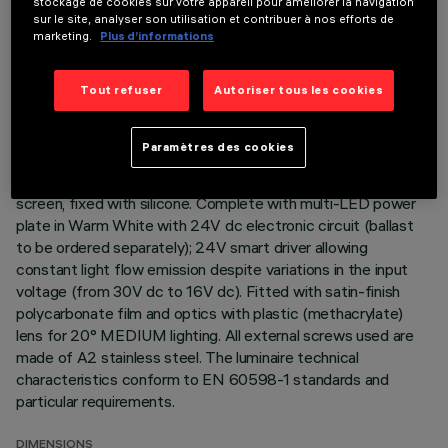
stockage de cookies sur votre appareil pour améliorer la navigation
DESCRIPTION
sur le site, analyser son utilisation et contribuer à nos efforts de
marketing.
Plus d’informations
Direct light luminaire, designed to use monochrome LED
lamps. Ceiling- and wall-mounted. Consists of a body and
Tout refuser
Autoriser tous les cookies
supports for installation (to be ordered separately). Extruded
aluminium body, with zamak die-cast end caps complete with
silicone gaskets. Coated with liquid acrylic paint with a high
Paramètres des cookies
level of weather and UV ray resistance. The top of the
optical assembly is closed by a 3 mm thick transparent glass
screen, fixed with silicone. Complete with multi-LED power
plate in Warm White with 24V dc electronic circuit (ballast
to be ordered separately); 24V smart driver allowing
constant light flow emission despite variations in the input
voltage (from 30V dc to 16V dc). Fitted with satin-finish
polycarbonate film and optics with plastic (methacrylate)
lens for 20° MEDIUM lighting. All external screws used are
made of A2 stainless steel. The luminaire technical
characteristics conform to EN 60598-1 standards and
particular requirements.
DIMENSIONS