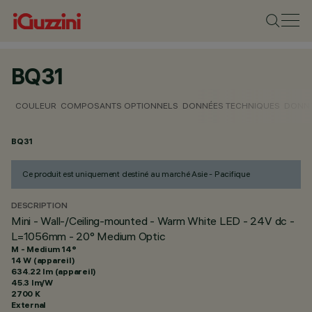
BQ31
COULEUR
COMPOSANTS OPTIONNELS
DONNÉES TECHNIQUES
DONNÉ
BQ31
Ce produit est uniquement destiné au marché Asie - Pacifique
DESCRIPTION
Mini - Wall-/Ceiling-mounted - Warm White LED - 24V dc -
L=1056mm - 20° Medium Optic
M - Medium 14°
14 W (appareil)
634.22 lm (appareil)
45.3 lm/W
2700 K
External