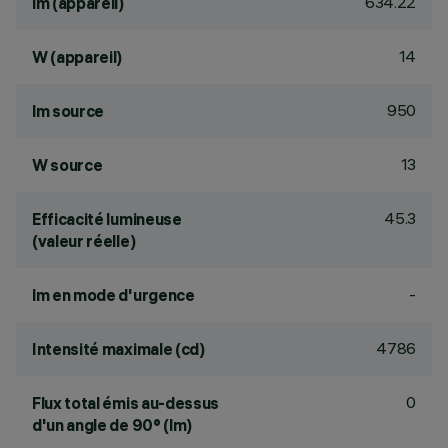
634.22
lm (appareil)
14
W (appareil)
950
lm source
13
W source
45.3
Efficacité lumineuse
(valeur réelle)
-
lm en mode d'urgence
4786
Intensité maximale (cd)
0
Flux total émis au-dessus
d'un angle de 90° (lm)