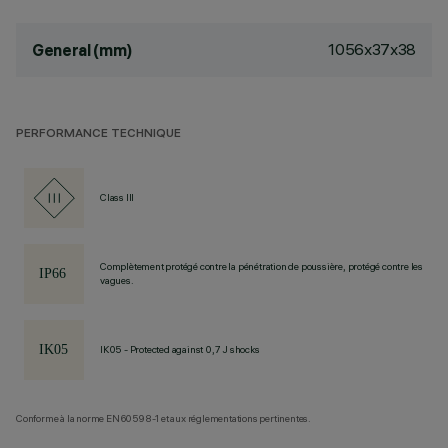
1056x37x38
General (mm)
PERFORMANCE TECHNIQUE
Class III
Complètement protégé contre la pénétration de poussière, protégé contre les
vagues.
IK05 - Protected against 0,7 J shocks
Conforme à la norme EN60598-1 et aux réglementations pertinentes.