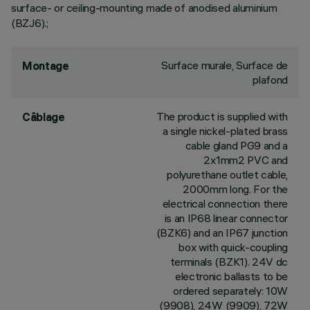
surface- or ceiling-mounting made of anodised aluminium
(BZJ6).;
Surface murale, Surface de
Montage
plafond
The product is supplied with
Câblage
a single nickel-plated brass
cable gland PG9 and a
2x1mm2 PVC and
polyurethane outlet cable,
2000mm long. For the
electrical connection there
is an IP68 linear connector
(BZK6) and an IP67 junction
box with quick-coupling
terminals (BZK1). 24V dc
electronic ballasts to be
ordered separately: 10W
(9908), 24W (9909), 72W