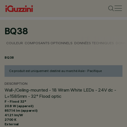
BQ38
COULEUR
COMPOSANTS OPTIONNELS
DONNÉES TECHNIQUES
DONNÉ
BQ38
Ce produit est uniquement destiné au marché Asie - Pacifique
DESCRIPTION
Wall-/Ceiling-mounted - 18 Wram White LEDs - 24V dc -
L=1585mm - 32° Flood optic
F - Flood 32°
20.8 W (appareil)
857.14 lm (appareil)
41.21 lm/W
2700 K
External