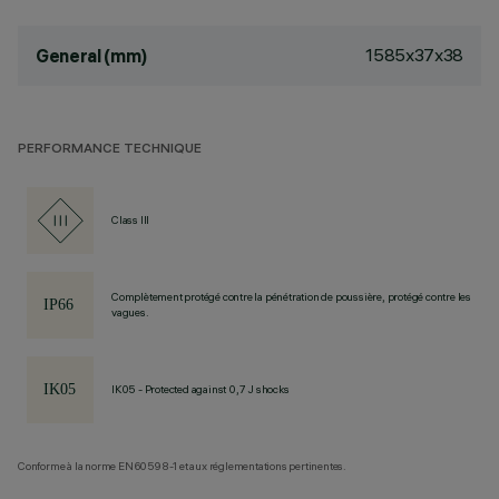
1585x37x38
General (mm)
PERFORMANCE TECHNIQUE
Class III
Complètement protégé contre la pénétration de poussière, protégé contre les
vagues.
IK05 - Protected against 0,7 J shocks
Conforme à la norme EN60598-1 et aux réglementations pertinentes.