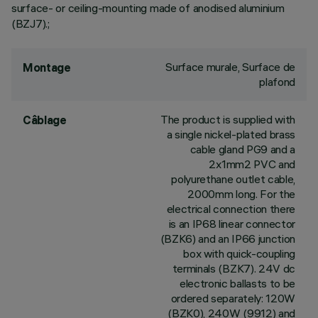
surface- or ceiling-mounting made of anodised aluminium
(BZJ7).;
Surface murale, Surface de
Montage
plafond
The product is supplied with
Câblage
a single nickel-plated brass
cable gland PG9 and a
2x1mm2 PVC and
polyurethane outlet cable,
2000mm long. For the
electrical connection there
is an IP68 linear connector
(BZK6) and an IP66 junction
box with quick-coupling
terminals (BZK7). 24V dc
electronic ballasts to be
ordered separately: 120W
(BZK0), 240W (9912) and