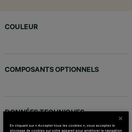
COULEUR
COMPOSANTS OPTIONNELS
DONNÉES TECHNIQUES
DERNIÈRE MISE À JOUR: 07/08/2026
En cliquant sur « Accepter tous les cookies », vous acceptez le
stockage de cookies sur votre appareil pour améliorer la navigation