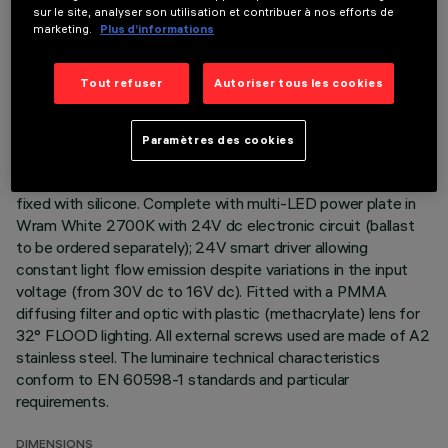
sur le site, analyser son utilisation et contribuer à nos efforts de
DESCRIPTION
marketing.
Plus d’informations
Direct light luminaire, designed to use monochrome LED
lamps. Ceiling- and wall-mounted. Consists of a body and
Tout refuser
Autoriser tous les cookies
supports for installation (to be ordered separately). Extruded
aluminium boy, with zamak die-cast end caps complete with
silicone seals. Coated with liquid acrylic paint with a high level
Paramètres des cookies
of weather and UV ray resistance. The top of the optical
assembly is closed by a 3 mm thick transparent glass screen,
fixed with silicone. Complete with multi-LED power plate in
Wram White 2700K with 24V dc electronic circuit (ballast
to be ordered separately); 24V smart driver allowing
constant light flow emission despite variations in the input
voltage (from 30V dc to 16V dc). Fitted with a PMMA
diffusing filter and optic with plastic (methacrylate) lens for
32° FLOOD lighting. All external screws used are made of A2
stainless steel. The luminaire technical characteristics
conform to EN 60598-1 standards and particular
requirements.
DIMENSIONS