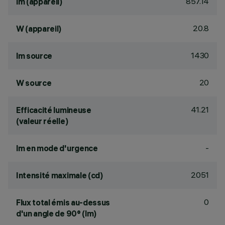
857.14
lm (appareil)
20.8
W (appareil)
1430
lm source
20
W source
41.21
Efficacité lumineuse
(valeur réelle)
-
lm en mode d'urgence
2051
Intensité maximale (cd)
0
Flux total émis au-dessus
d'un angle de 90° (lm)