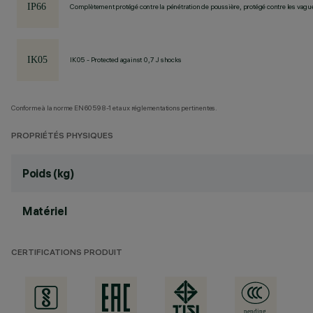
Complètement protégé contre la pénétration de poussière, protégé contre les vagu
IK05 - Protected against 0,7 J shocks
Conforme à la norme EN60598-1 et aux réglementations pertinentes.
PROPRIÉTÉS PHYSIQUES
Poids (kg)
Matériel
CERTIFICATIONS PRODUIT