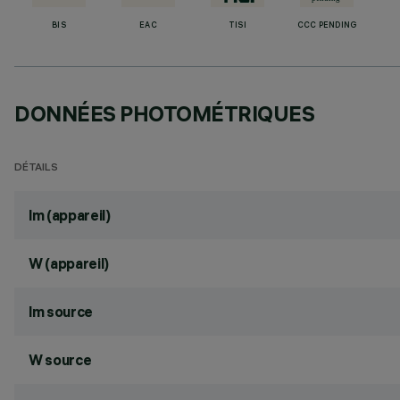
BIS
EAC
TISI
CCC PENDING
DONNÉES PHOTOMÉTRIQUES
DÉTAILS
lm (appareil)
W (appareil)
lm source
W source