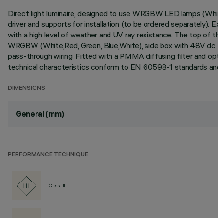
Direct light luminaire, designed to use WRGBW LED lamps (Whi
driver and supports for installation (to be ordered separately).
with a high level of weather and UV ray resistance. The top of t
WRGBW (White,Red, Green, Blue,White), side box with 48V dc DM
pass-through wiring. Fitted with a PMMA diffusing filter and opti
technical characteristics conform to EN 60598-1 standards and
DIMENSIONS
General (mm)
PERFORMANCE TECHNIQUE
Class III