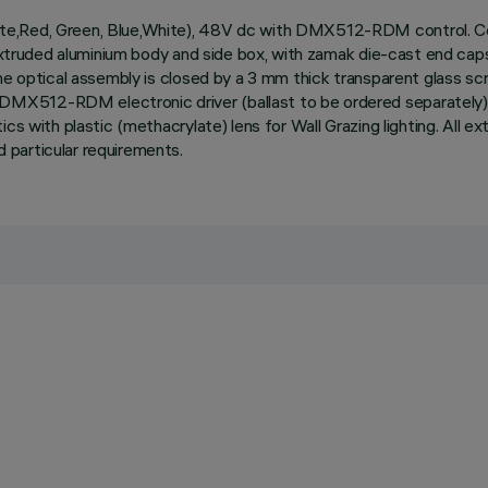
te,Red, Green, Blue,White), 48V dc with DMX512-RDM control. Cei
 Extruded aluminium body and side box, with zamak die-cast end caps 
he optical assembly is closed by a 3 mm thick transparent glass scr
X512-RDM electronic driver (ballast to be ordered separately). 
cs with plastic (methacrylate) lens for Wall Grazing lighting. All e
 particular requirements.