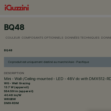
BQ48
COULEUR
COMPOSANTS OPTIONNELS
DONNÉES TECHNIQUES
DONNÉ
BQ48
Ce produit est uniquement destiné au marché Asie - Pacifique
DESCRIPTION
Mini - Wall-/Ceiling-mounted - LED - 48V dc with DMX512-RD
WG - Wall Grazing
13.7 W (appareil)
554.59 lm (appareil)
40.48 lm/W
WRGBW
DMX-RDM