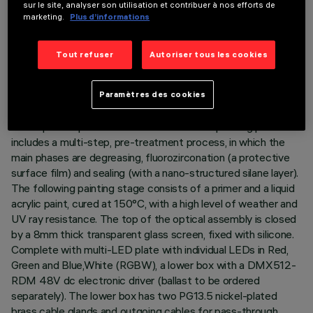
sur le site, analyser son utilisation et contribuer à nos efforts de
DESCRIPTION
marketing.
Plus d’informations
Direct light luminaire, designed to use RGBW LED lamps
(Red, Green, Blue,White), 48V dc with DMX512-RDM
Tout refuser
Autoriser tous les cookies
control and a Wall Grazing optic. Ground-, wall- and ceiling-
recessed. Consists of a body, a lower box for the DMX driver
and an outer casing for installation to be ordered separately.
Paramètres des cookies
Extruded aluminium body and box, with die-cast aluminium
end caps complete with silicone seals. The painting process
includes a multi-step, pre-treatment process, in which the
main phases are degreasing, fluorozirconation (a protective
surface film) and sealing (with a nano-structured silane layer).
The following painting stage consists of a primer and a liquid
acrylic paint, cured at 150°C, with a high level of weather and
UV ray resistance. The top of the optical assembly is closed
by a 8mm thick transparent glass screen, fixed with silicone.
Complete with multi-LED plate with individual LEDs in Red,
Green and Blue,White (RGBW), a lower box with a DMX512-
RDM 48V dc electronic driver (ballast to be ordered
separately). The lower box has two PG13.5 nickel-plated
brass cable glands and outgoing cables for pass-through