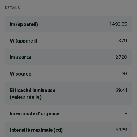
DÉTAILS
1493.55
lm (appareil)
37.9
W (appareil)
2720
lm source
36
W source
39.41
Efficacité lumineuse
(valeur réelle)
-
lm en mode d'urgence
5989
Intensité maximale (cd)