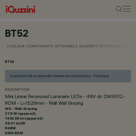
BT52
COULEUR
COMPOSANTS OPTIONNELS
DONNÉES TECHNIQUES
DONNÉ
BT52
Ce produit est uniquement destiné au marché Asie - Pacifique
DESCRIPTION
Mini Linear Recessed Luminaire LEDs - 48V dc DMX512-
RDM - L=1529mm - Wall Wall Grazing
WG - Wall Grazing
37.9 W (appareil)
1493.55 lm (appareil)
39.41 lm/W
RGBW
DMX-RDM