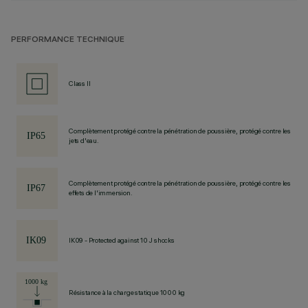
PERFORMANCE TECHNIQUE
Class II
Complètement protégé contre la pénétration de poussière, protégé contre les
jets d'eau.
Complètement protégé contre la pénétration de poussière, protégé contre les
effets de l'immersion.
IK09 - Protected against 10 J shocks
Résistance à la charge statique 1000 kg