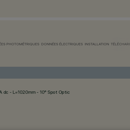
ES PHOTOMÉTRIQUES
DONNÉES ÉLECTRIQUES
INSTALLATION
TÉLÉCHAR
mA dc - L=1020mm - 10° Spot Optic