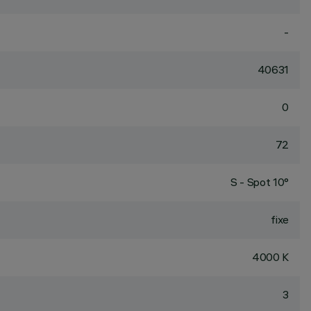
-
40631
0
72
S - Spot 10°
fixe
4000 K
3