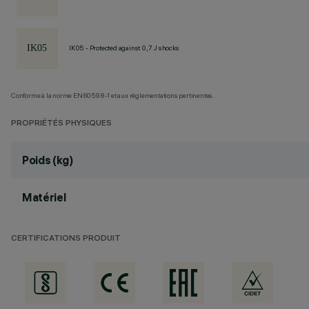
IK05 - Protected against 0,7 J shocks
Conforme à la norme EN60598-1 et aux réglementations pertinentes.
PROPRIÉTÉS PHYSIQUES
Poids (kg)
Matériel
CERTIFICATIONS PRODUIT