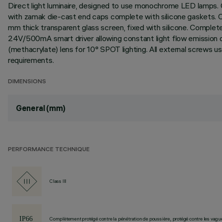
Direct light luminaire, designed to use monochrome LED lamps. C
with zamak die-cast end caps complete with silicone gaskets. Coa
mm thick transparent glass screen, fixed with silicone. Comple
24V/500mA smart driver allowing constant light flow emission des
(methacrylate) lens for 10° SPOT lighting. All external screws 
requirements.
DIMENSIONS
General (mm)
PERFORMANCE TECHNIQUE
Class III
Complètement protégé contre la pénétration de poussière, protégé contre les vagu