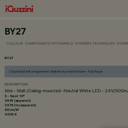
BY27
COULEUR
COMPOSANTS OPTIONNELS
DONNÉES TECHNIQUES
DONNÉ
BY27
Ce produit est uniquement destiné au marché Asie - Pacifique
DESCRIPTION
Mini - Wall-/Ceiling-mounted -Neutral White LED - 24V/500
S - Spot 10°
36 W (appareil)
2376 lm (appareil)
66 lm/W
4000 K