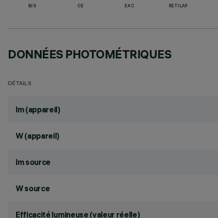
BIS
CE
EAC
RETILAP
DONNÉES PHOTOMÉTRIQUES
DÉTAILS
lm (appareil)
W (appareil)
lm source
W source
Efficacité lumineuse (valeur réelle)