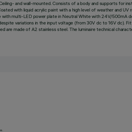
eiling- and wall-mounted. Consists of a body and supports for inst
ted with liquid acrylic paint with a high level of weather and UV r
te with multi-LED power plate in Neutral White with 24V/500mA dc 
pite variations in the input voltage (from 30V dc to 16V dc). Fitt
used are made of A2 stainless steel. The luminaire technical chara
es.