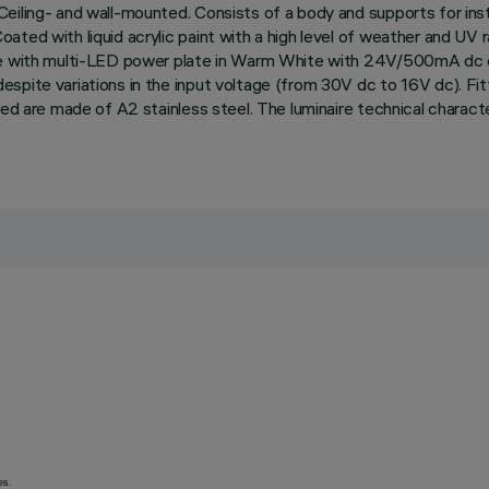
eiling- and wall-mounted. Consists of a body and supports for inst
ted with liquid acrylic paint with a high level of weather and UV r
te with multi-LED power plate in Warm White with 24V/500mA dc el
pite variations in the input voltage (from 30V dc to 16V dc). Fitt
used are made of A2 stainless steel. The luminaire technical chara
es.