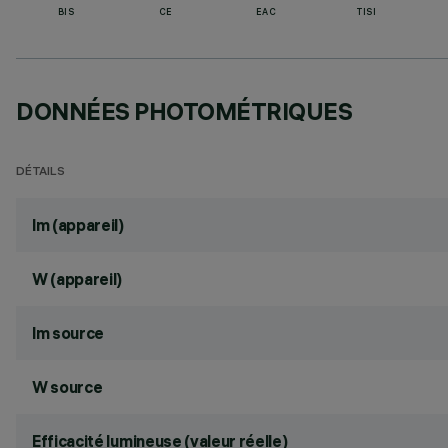
BIS
CE
EAC
TISI
DONNÉES PHOTOMÉTRIQUES
DÉTAILS
lm (appareil)
W (appareil)
lm source
W source
Efficacité lumineuse (valeur réelle)