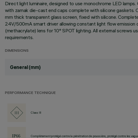
Direct light luminaire, designed to use monochrome LED lamps. C
with zamak die-cast end caps complete with silicone gaskets. Coa
mm thick transparent glass screen, fixed with silicone. Comple
24V/500mA smart driver allowing constant light flow emission des
(methacrylate) lens for 10° SPOT lighting. All external screws 
requirements.
DIMENSIONS
General (mm)
PERFORMANCE TECHNIQUE
Class III
Complètement protégé contre la pénétration de poussière, protégé contre les vagu