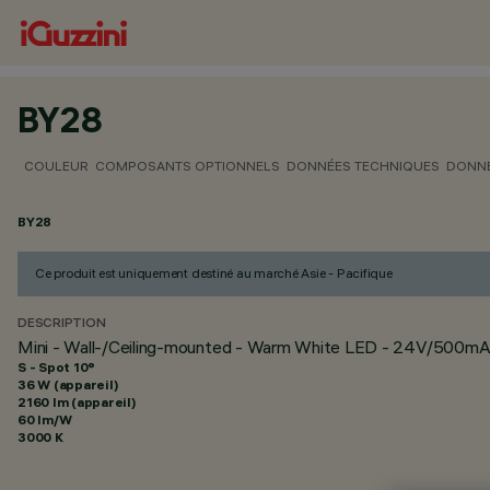
BY28
COULEUR
COMPOSANTS OPTIONNELS
DONNÉES TECHNIQUES
DONNÉ
BY28
Ce produit est uniquement destiné au marché Asie - Pacifique
DESCRIPTION
Mini - Wall-/Ceiling-mounted - Warm White LED - 24V/500mA
S - Spot 10°
36 W (appareil)
2160 lm (appareil)
60 lm/W
3000 K