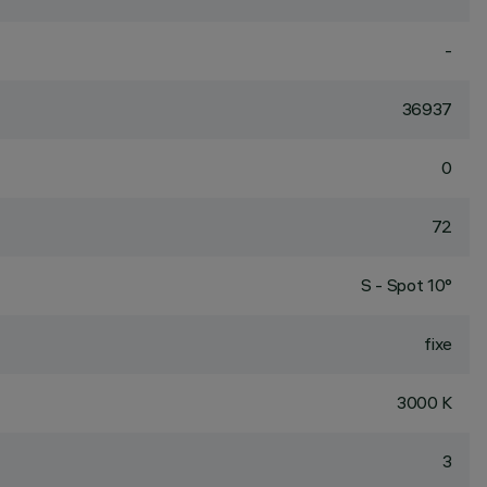
-
36937
0
72
S - Spot 10°
fixe
3000 K
3