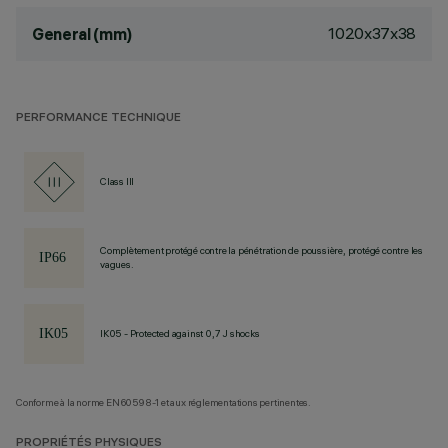
1020x37x38
General (mm)
PERFORMANCE TECHNIQUE
Class III
Complètement protégé contre la pénétration de poussière, protégé contre les
vagues.
IK05 - Protected against 0,7 J shocks
Conforme à la norme EN60598-1 et aux réglementations pertinentes.
PROPRIÉTÉS PHYSIQUES