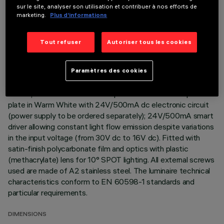
sur le site, analyser son utilisation et contribuer à nos efforts de
marketing.
Plus d’informations
Direct light luminaire, designed to use monochrome LED
lamps. Ceiling- and wall-mounted. Consists of a body and
supports for installation (to be ordered separately). Extruded
Tout refuser
Autoriser tous les cookies
aluminium body, with zamak die-cast end caps complete with
silicone gaskets. Coated with liquid acrylic paint with a high
level of weather and UV ray resistance. The top of the
Paramètres des cookies
optical assembly is closed by a 3 mm thick transparent glass
screen, fixed with silicone. Complete with multi-LED power
plate in Warm White with 24V/500mA dc electronic circuit
(power supply to be ordered separately); 24V/500mA smart
driver allowing constant light flow emission despite variations
in the input voltage (from 30V dc to 16V dc). Fitted with
satin-finish polycarbonate film and optics with plastic
(methacrylate) lens for 10° SPOT lighting. All external screws
used are made of A2 stainless steel. The luminaire technical
characteristics conform to EN 60598-1 standards and
particular requirements.
DIMENSIONS