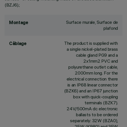
(BZJ6).;
Surface murale, Surface de
Montage
plafond
The product is supplied with
Câblage
a single nickel-plated brass
cable gland PG9 and a
2x1mm2 PVC and
polyurethane outlet cable,
2000mm long. For the
electrical connection there
is an IP68 linear connector
(BZK6) and an IP67 junction
box with quick-coupling
terminals (BZK7).
24V/500mA dc electronic
ballasts to be ordered
separately: 32W (BZA0),
25W (K980) and 35W