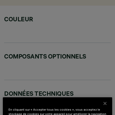
COULEUR
COMPOSANTS OPTIONNELS
DONNÉES TECHNIQUES
DERNIÈRE MISE À JOUR: 02/08/2026
En cliquant sur « Accepter tous les cookies », vous acceptez le
stockage de cookies sur votre appareil pour améliorer la navigation
DESCRIPTION