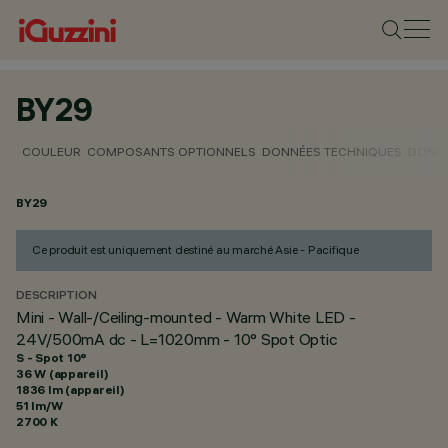
BY29
COULEUR
COMPOSANTS OPTIONNELS
DONNÉES TECHNIQUES
DONNÉ
BY29
Ce produit est uniquement destiné au marché Asie - Pacifique
DESCRIPTION
Mini - Wall-/Ceiling-mounted - Warm White LED -
24V/500mA dc - L=1020mm - 10° Spot Optic
S - Spot 10°
36 W (appareil)
1836 lm (appareil)
51 lm/W
2700 K