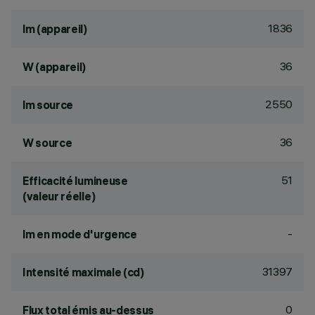
1836
lm (appareil)
36
W (appareil)
2550
lm source
36
W source
51
Efficacité lumineuse
(valeur réelle)
-
lm en mode d'urgence
31397
Intensité maximale (cd)
0
Flux total émis au-dessus