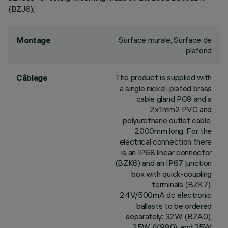
(BZJ6).;
Surface murale, Surface de
Montage
plafond
The product is supplied with
Câblage
a single nickel-plated brass
cable gland PG9 and a
2x1mm2 PVC and
polyurethane outlet cable,
2000mm long. For the
electrical connection there
is an IP68 linear connector
(BZK6) and an IP67 junction
box with quick-coupling
terminals (BZK7).
24V/500mA dc electronic
ballasts to be ordered
separately: 32W (BZA0),
25W (K980), and 35W