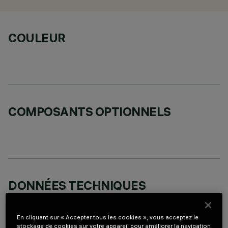
COULEUR
COMPOSANTS OPTIONNELS
DONNÉES TECHNIQUES
DERNIÈRE MISE À JOUR: 07/08/2026
En cliquant sur « Accepter tous les cookies », vous acceptez le
stockage de cookies sur votre appareil pour améliorer la navigation
DESCRIPTION