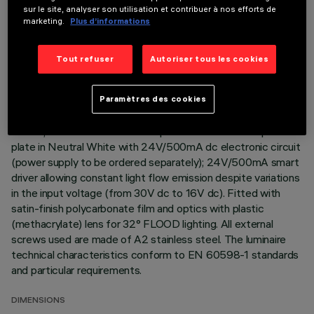
sur le site, analyser son utilisation et contribuer à nos efforts de
marketing.
Plus d’informations
Direct light luminaire, designed to use monochrome LED
lamps. Ceiling- and wall-mounted. Consists of a body and
supports for installation (to be ordered separately). Extruded
Tout refuser
Autoriser tous les cookies
aluminium body, with zamak die-cast end caps complete with
silicone gaskets. Coated with liquid acrylic paint with a high
level of weather and UV ray resistance. The top of the
Paramètres des cookies
optical assembly is closed by a 3 mm thick transparent glass
screen, fixed with silicone. Complete with multi-LED power
plate in Neutral White with 24V/500mA dc electronic circuit
(power supply to be ordered separately); 24V/500mA smart
driver allowing constant light flow emission despite variations
in the input voltage (from 30V dc to 16V dc). Fitted with
satin-finish polycarbonate film and optics with plastic
(methacrylate) lens for 32° FLOOD lighting. All external
screws used are made of A2 stainless steel. The luminaire
technical characteristics conform to EN 60598-1 standards
and particular requirements.
DIMENSIONS