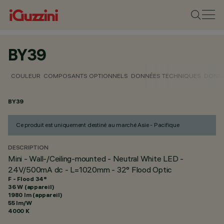
BY39
COULEUR
COMPOSANTS OPTIONNELS
DONNÉES TECHNIQUES
DONNÉ
BY39
Ce produit est uniquement destiné au marché Asie - Pacifique
DESCRIPTION
Mini - Wall-/Ceiling-mounted - Neutral White LED -
24V/500mA dc - L=1020mm - 32° Flood Optic
F - Flood 34°
36 W (appareil)
1980 lm (appareil)
55 lm/W
4000 K