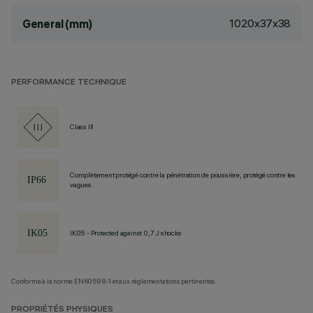
1020x37x38
General (mm)
PERFORMANCE TECHNIQUE
Class III
Complètement protégé contre la pénétration de poussière, protégé contre les
vagues.
IK05 - Protected against 0,7 J shocks
Conforme à la norme EN60598-1 et aux réglementations pertinentes.
PROPRIÉTÉS PHYSIQUES