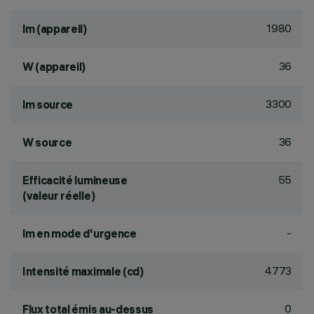
1980
lm (appareil)
36
W (appareil)
3300
lm source
36
W source
55
Efficacité lumineuse
(valeur réelle)
-
lm en mode d'urgence
4773
Intensité maximale (cd)
0
Flux total émis au-dessus