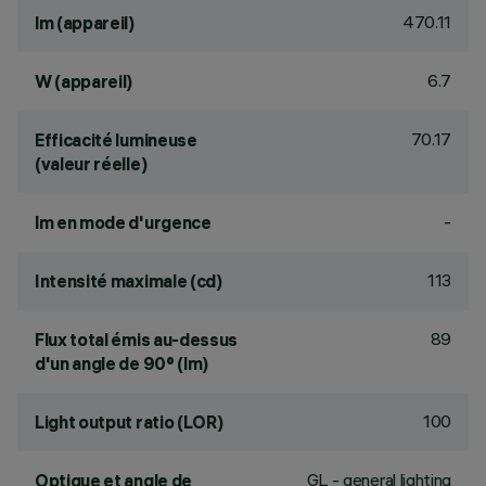
470.11
lm (appareil)
6.7
W (appareil)
70.17
Efficacité lumineuse
(valeur réelle)
-
lm en mode d'urgence
113
Intensité maximale (cd)
89
Flux total émis au-dessus
d'un angle de 90° (lm)
100
Light output ratio (LOR)
GL - general lighting
Optique et angle de