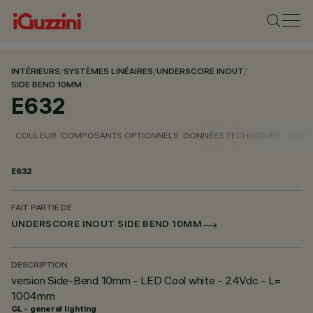
INTÉRIEURS
/
SYSTÈMES LINÉAIRES
/
UNDERSCORE INOUT
/
SIDE BEND 10MM
E632
COULEUR
COMPOSANTS OPTIONNELS
DONNÉES TECHNIQUES
DONNÉ
E632
FAIT PARTIE DE
UNDERSCORE INOUT SIDE BEND 10MM
DESCRIPTION
version Side-Bend 10mm - LED Cool white - 24Vdc - L=
1004mm
GL - general lighting