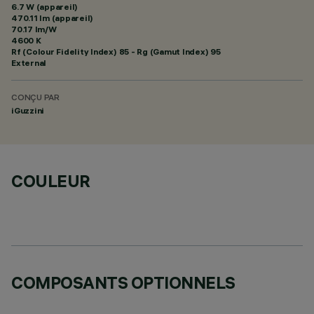
6.7 W (appareil)
470.11 lm (appareil)
70.17 lm/W
4600 K
Rf (Colour Fidelity Index) 85 - Rg (Gamut Index) 95
External
CONÇU PAR
iGuzzini
COULEUR
COMPOSANTS OPTIONNELS