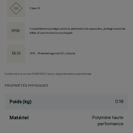
Class III
Complètement protégé contre la pénétration de poussière, protégé contre les
effets d'une immersion prolongée.
IK10 - Protected against 20 J shocks
Conforme à la norme EN60598-1 et aux réglementations pertinentes.
PROPRIÉTÉS PHYSIQUES
0.19
Poids (kg)
Polymère haute
Matériel
performance