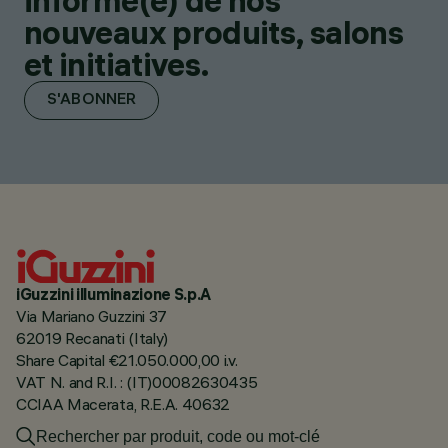
informé(e) de nos
nouveaux produits, salons
et initiatives.
S'ABONNER
iGuzzini illuminazione S.p.A
Via Mariano Guzzini 37
62019 Recanati (Italy)
Share Capital €21.050.000,00 i.v.
VAT N. and R.I. : (IT)00082630435
CCIAA Macerata, R.E.A. 40632