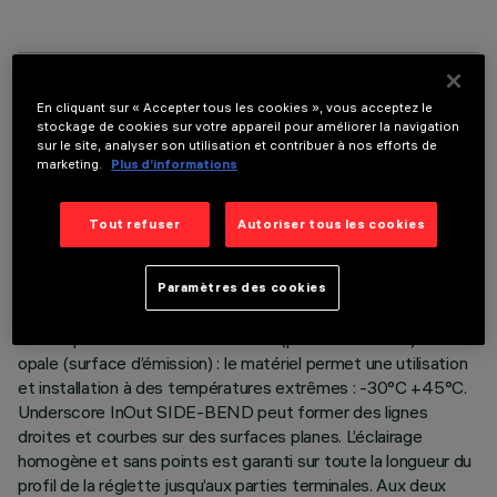
DONNÉES TECHNIQUES
En cliquant sur « Accepter tous les cookies », vous acceptez le
stockage de cookies sur votre appareil pour améliorer la navigation
DERNIÈRE MISE À JOUR: 06/08/2026
sur le site, analyser son utilisation et contribuer à nos efforts de
marketing.
Plus d’informations
DESCRIPTION
Tout refuser
Autoriser tous les cookies
Appareil d’éclairage linéaire pour architecture d’intérieur ou
d’extérieur - à LED monochromes cool white - réalisé sur
circuit flexible blanc 24Vdc, L=1004mm. Le circuit est
Paramètres des cookies
entièrement encapsulé IP68 avec gaine en polymère à
hautes performances coloris blanc (partie extérieure) et
opale (surface d’émission) : le matériel permet une utilisation
et installation à des températures extrêmes : -30°C +45°C.
Underscore InOut SIDE-BEND peut former des lignes
droites et courbes sur des surfaces planes. L’éclairage
homogène et sans points est garanti sur toute la longueur du
profil de la réglette jusqu’aux parties terminales. Aux deux