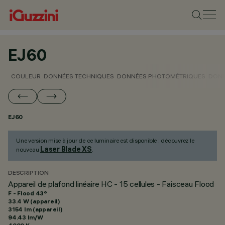
EJ60
COULEUR
DONNÉES TECHNIQUES
DONNÉES PHOTOMÉTRIQUES
DONN
EJ60
Une version mise à jour de ce luminaire est disponible : découvrez le
Laser Blade XS
nouveau
.
DESCRIPTION
Appareil de plafond linéaire HC - 15 cellules - Faisceau Flood
F - Flood 43°
33.4 W (appareil)
3154 lm (appareil)
94.43 lm/W