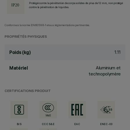
Protégé contre la pénétration de corps solides de plus de 12 mm, non protégé
contre la pénétration de liquides.
Conforme à la norme EN60598-1 et aux réglementations pertinentes.
PROPRIÉTÉS PHYSIQUES
1.11
Poids (kg)
Aluminium et
Matériel
technopolymère
CERTIFICATIONS PRODUIT
BIS
CCC S&E
EAC
ENEC-03