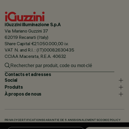
iGuzzini illuminazione S.p.A
Via Mariano Guzzini 37
62019 Recanati (Italy)
Share Capital €21.050.000,00 i.v.
VAT N. and R.I. : (IT)00082630435
CCIAA Macerata, R.E.A. 40632
Contacts et adresses
Social
Produits
À propos de nous
PRIVACY
CERTIFICATIONS
GARANTIE DE 5 ANS
SIGNALEMENTS
COOKIE POLICY
ACCESSIBILITY STATEMENT
NOS CODES
KNOWLEDGE BASE (LOGIN REQUIRED)