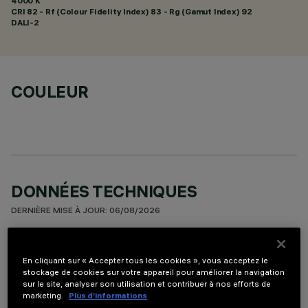
4000 K
CRI
82
- Rf (Colour Fidelity Index) 83 - Rg (Gamut Index) 92
DALI-2
COULEUR
DONNÉES TECHNIQUES
DERNIÈRE MISE À JOUR: 06/08/2026
DESCRIPTION
En cliquant sur « Accepter tous les cookies », vous acceptez le
Appareil à installer sur plafond à 15 éléments optiques pour
stockage de cookies sur votre appareil pour améliorer la navigation
sur le site, analyser son utilisation et contribuer à nos efforts de
sources LED - optiques fixes avec réflecteurs Opti-Beam à
marketing.
Plus d’informations
haute définition en matière thermoplastique métallisée.