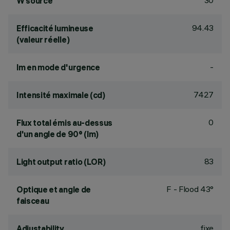
30
W source
94.43
Efficacité lumineuse
(valeur réelle)
-
lm en mode d'urgence
7427
Intensité maximale (cd)
0
Flux total émis au-dessus
d'un angle de 90° (lm)
83
Light output ratio (LOR)
F - Flood 43°
Optique et angle de
faisceau
fixe
Adjustability