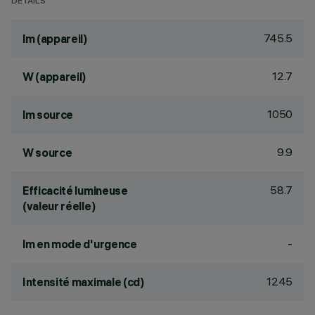
DÉTAILS
745.5
lm (appareil)
12.7
W (appareil)
1050
lm source
9.9
W source
58.7
Efficacité lumineuse
(valeur réelle)
-
lm en mode d'urgence
1245
Intensité maximale (cd)