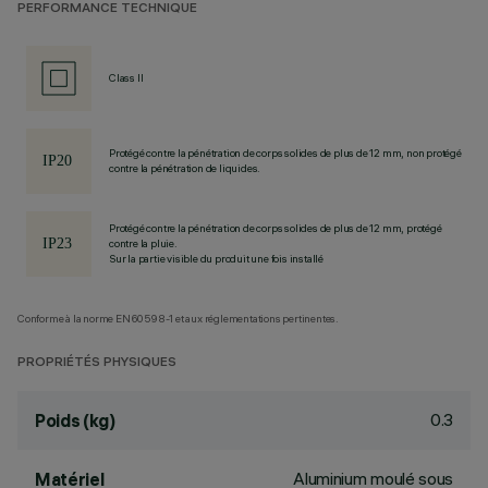
PERFORMANCE TECHNIQUE
Class II
Protégé contre la pénétration de corps solides de plus de 12 mm, non protégé
contre la pénétration de liquides.
Protégé contre la pénétration de corps solides de plus de 12 mm, protégé
contre la pluie.
Sur la partie visible du produit une fois installé
Conforme à la norme EN60598-1 et aux réglementations pertinentes.
PROPRIÉTÉS PHYSIQUES
0.3
Poids (kg)
Aluminium moulé sous
Matériel