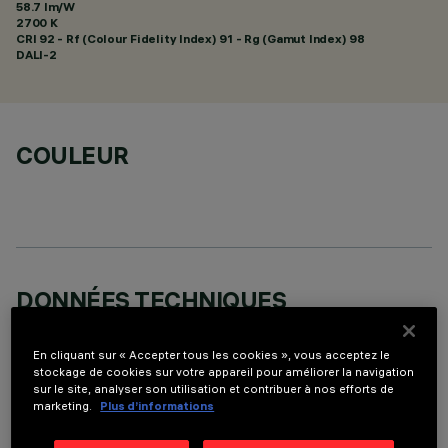
58.7 lm/W
2700 K
CRI
92
- Rf (Colour Fidelity Index) 91 - Rg (Gamut Index) 98
DALI-2
COULEUR
DONNÉES TECHNIQUES
DERNIÈRE MISE À JOUR: 07/08/2026
En cliquant sur « Accepter tous les cookies », vous acceptez le
stockage de cookies sur votre appareil pour améliorer la navigation
DESCRIPTION
sur le site, analyser son utilisation et contribuer à nos efforts de
marketing.
Plus d’informations
Appareil à encastrer miniaturisé rectangulaire à 5 éléments
optiques avec sources LED - optiques fixes - effet lumineux