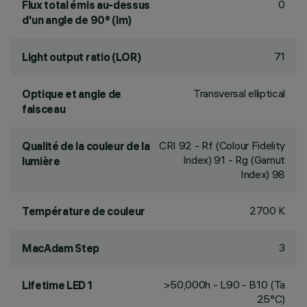
0
Flux total émis au-dessus
d'un angle de 90° (lm)
71
Light output ratio (LOR)
Transversal elliptical
Optique et angle de
faisceau
CRI
92
- Rf (Colour Fidelity
Qualité de la couleur de la
Index) 91 - Rg (Gamut
lumière
Index) 98
2700 K
Température de couleur
3
MacAdam Step
>50,000h - L90 - B10 (Ta
Lifetime LED 1
25°C)