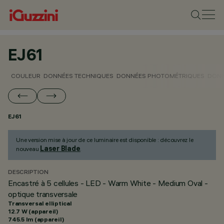
EJ61
COULEUR
DONNÉES TECHNIQUES
DONNÉES PHOTOMÉTRIQUES
DONN
EJ61
Une version mise à jour de ce luminaire est disponible : découvrez le
Laser Blade
nouveau
.
DESCRIPTION
Encastré à 5 cellules - LED - Warm White - Medium Oval -
optique transversale
Transversal elliptical
12.7 W (appareil)
745.5 lm (appareil)