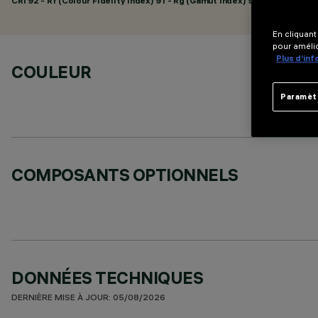
CRI
92
- Rf (Colour Fidelity Index) 91 - Rg (Gamut Index) 98
En cliquant
pour amélio
Plus d’in
COULEUR
Paramèt
COMPOSANTS OPTIONNELS
DONNÉES TECHNIQUES
DERNIÈRE MISE À JOUR: 05/08/2026