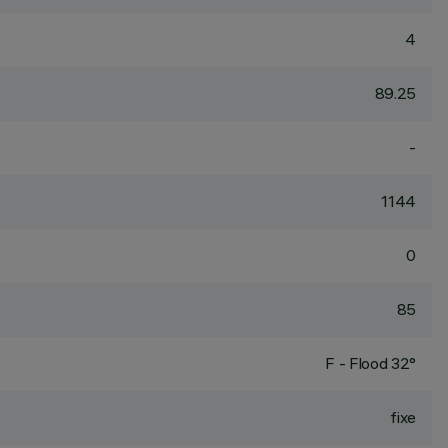
4
89.25
-
1144
0
85
F - Flood 32°
fixe