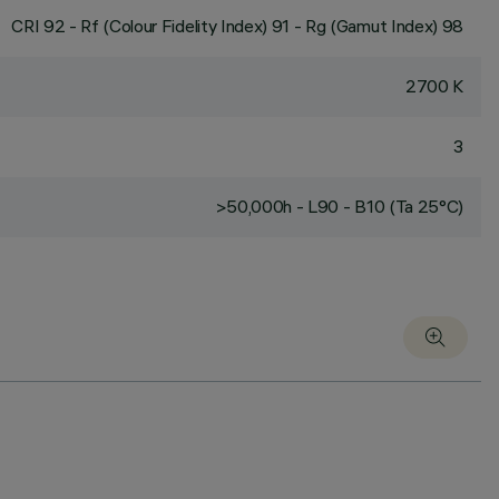
CRI
92
- Rf (Colour Fidelity Index) 91 - Rg (Gamut Index) 98
2700 K
3
>50,000h - L90 - B10 (Ta 25°C)