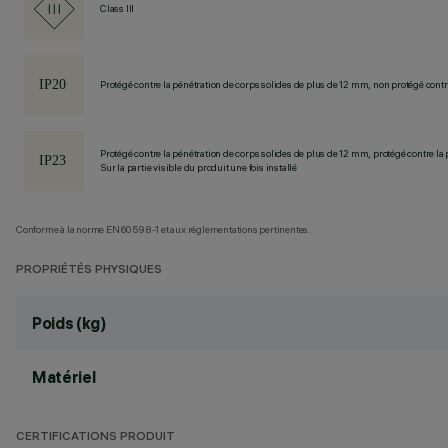
Class III
Protégé contre la pénétration de corps solides de plus de 12 mm, non protégé contre
Protégé contre la pénétration de corps solides de plus de 12 mm, protégé contre la 
Sur la partie visible du produit une fois installé
Conforme à la norme EN60598-1 et aux réglementations pertinentes.
PROPRIÉTÉS PHYSIQUES
Poids (kg)
Matériel
CERTIFICATIONS PRODUIT