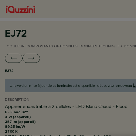
EJ72
COULEUR
COMPOSANTS OPTIONNELS
DONNÉES TECHNIQUES
DONNÉ
EJ72
L
Une version mise à jour de ce luminaire est disponible : découvrez le nouveau
DESCRIPTION
Appareil encastrable à 2 cellules - LED Blanc Chaud - Flood
F - Flood 32°
4 W (appareil)
357 lm (appareil)
89.25 lm/W
2700 K