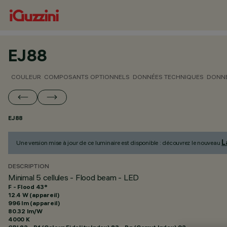
EJ88
COULEUR
COMPOSANTS OPTIONNELS
DONNÉES TECHNIQUES
DONNÉ
EJ88
L
Une version mise à jour de ce luminaire est disponible : découvrez le nouveau
DESCRIPTION
Minimal 5 cellules - Flood beam - LED
F - Flood 43°
12.4 W (appareil)
996 lm (appareil)
80.32 lm/W
4000 K