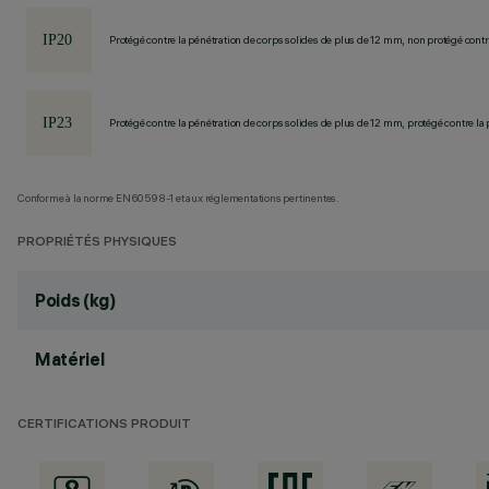
Protégé contre la pénétration de corps solides de plus de 12 mm, non protégé contre
Protégé contre la pénétration de corps solides de plus de 12 mm, protégé contre la 
Conforme à la norme EN60598-1 et aux réglementations pertinentes.
PROPRIÉTÉS PHYSIQUES
Poids (kg)
Matériel
CERTIFICATIONS PRODUIT