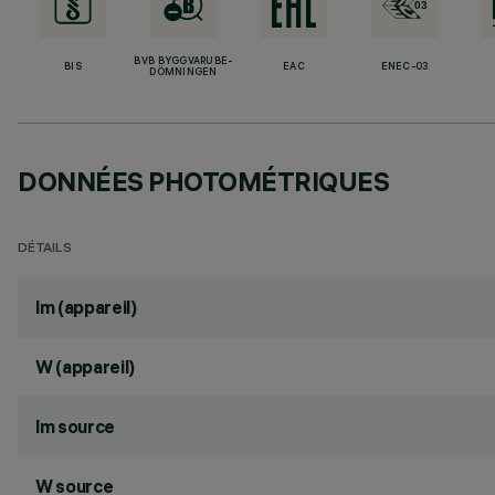
BVB BYGGVARUBE-
BIS
EAC
ENEC-03
DÖMNINGEN
DONNÉES PHOTOMÉTRIQUES
DÉTAILS
lm (appareil)
W (appareil)
lm source
W source