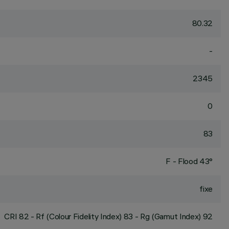
80.32
-
2345
0
83
F - Flood 43°
fixe
CRI
82
- Rf (Colour Fidelity Index) 83 - Rg (Gamut Index) 92