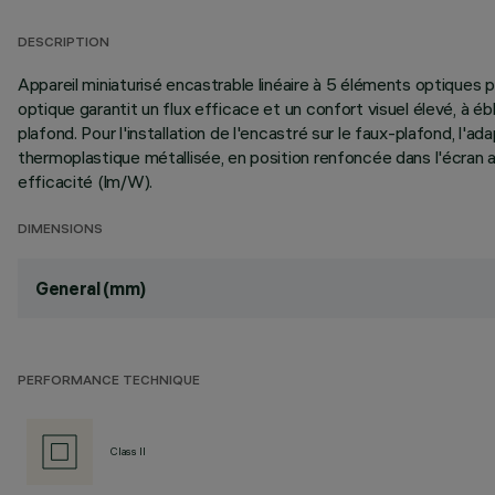
DESCRIPTION
Appareil miniaturisé encastrable linéaire à 5 éléments optique
optique garantit un flux efficace et un confort visuel élevé, à éb
plafond. Pour l'installation de l'encastré sur le faux-plafond, l
thermoplastique métallisée, en position renfoncée dans l'écran 
efficacité (lm/W).
DIMENSIONS
General (mm)
PERFORMANCE TECHNIQUE
Class II