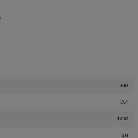
G
996
12.4
1200
9.9