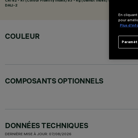
CRI
82
- Rf (Colour Fidelity Index) 83 - Rg (Gamut Index) 92
DALI-2
En cliquant
pour amélio
Plus d’in
COULEUR
Paramèt
COMPOSANTS OPTIONNELS
DONNÉES TECHNIQUES
DERNIÈRE MISE À JOUR: 07/08/2026