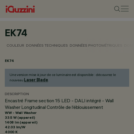
EK74
COULEUR
DONNÉES TECHNIQUES
DONNÉES PHOTOMÉTRIQUES
DONN
EK74
Une version mise à jour de ce luminaire est disponible : découvrez le
Laser Blade
nouveau
.
DESCRIPTION
Encastré Frame section 15 LED - DALI intégré - Wall
Washer Longitudinal Contrôle de l’éblouissement
WW - Wall Washer
33.5 W (appareil)
1408 lm (appareil)
42.03 lm/W
4000 K