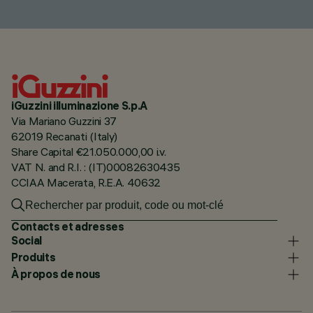
iGuzzini illuminazione S.p.A
Via Mariano Guzzini 37
62019 Recanati (Italy)
Share Capital €21.050.000,00 i.v.
VAT N. and R.I. : (IT)00082630435
CCIAA Macerata, R.E.A. 40632
Contacts et adresses
Social
Produits
À propos de nous