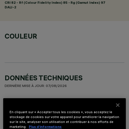
CRI
82
- Rf (Colour Fidelity Index) 85 - Rg (Gamut Index) 97
DALI-2
COULEUR
DONNÉES TECHNIQUES
DERNIÈRE MISE À JOUR: 07/08/2026
DESCRIPTION
Appareil miniaturisé linéaire à encastrer à sources LED.
En cliquant sur « Accepter tous les cookies », vous acceptez le
stockage de cookies sur votre appareil pour améliorer la navigation
Système optique asymétrique spécialisé pour obtenir une
sur le site, analyser son utilisation et contribuer à nos efforts de
distribution lumineuse efficace sur le mur, sans zone d’ombre
marketing.
Plus d’informations