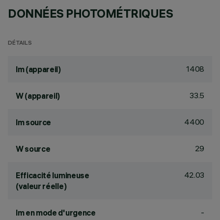
DONNÉES PHOTOMÉTRIQUES
DÉTAILS
1408
lm (appareil)
33.5
W (appareil)
4400
lm source
29
W source
42.03
Efficacité lumineuse
(valeur réelle)
-
lm en mode d'urgence