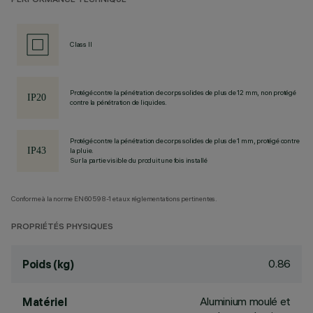
PERFORMANCE TECHNIQUE
Class II
Protégé contre la pénétration de corps solides de plus de 12 mm, non protégé
contre la pénétration de liquides.
Protégé contre la pénétration de corps solides de plus de 1 mm, protégé contre
la pluie.
Sur la partie visible du produit une fois installé
Conforme à la norme EN60598-1 et aux réglementations pertinentes.
PROPRIÉTÉS PHYSIQUES
0.86
Poids (kg)
Aluminium moulé et
Matériel