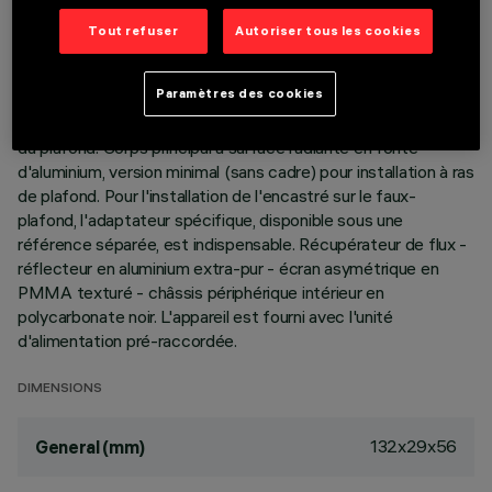
DESCRIPTION
Tout refuser
Autoriser tous les cookies
Appareil miniaturisé linéaire encastrable pour sources LED,
spécialement destiné à l'éclairage vertical de murs. Le
Paramètres des cookies
système optique breveté garantit une émission homogène et
efficace sur le mur, en évitant les zones d'ombre à proximité
du plafond. Corps principal à surface radiante en fonte
d'aluminium, version minimal (sans cadre) pour installation à ras
de plafond. Pour l'installation de l'encastré sur le faux-
plafond, l'adaptateur spécifique, disponible sous une
référence séparée, est indispensable. Récupérateur de flux -
réflecteur en aluminium extra-pur - écran asymétrique en
PMMA texturé - châssis périphérique intérieur en
polycarbonate noir. L'appareil est fourni avec l'unité
d'alimentation pré-raccordée.
DIMENSIONS
132x29x56
General (mm)